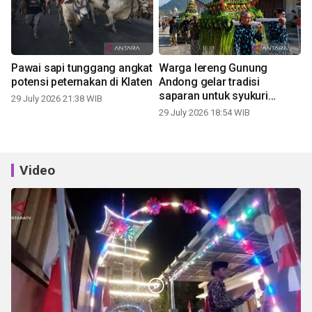
Pawai sapi tunggang angkat
Warga lereng Gunung
potensi peternakan di Klaten
Andong gelar tradisi
saparan untuk syukuri
29 July 2026 21:38 WIB
panen
29 July 2026 18:54 WIB
Video