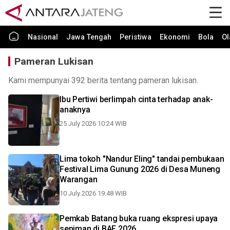
Nasional
Jawa Tengah
Peristiwa
Ekonomi
Bola
Ol
Pameran Lukisan
Kami mempunyai 392 berita tentang pameran lukisan.
Ibu Pertiwi berlimpah cinta terhadap anak-
anaknya
25 July 2026 10:24 WIB
Lima tokoh "Nandur Eling" tandai pembukaan
Festival Lima Gunung 2026 di Desa Muneng
Warangan
10 July 2026 19:48 WIB
Pemkab Batang buka ruang ekspresi upaya
seniman di BAF 2026