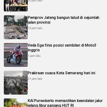
20 jam lalu
Pemprov Jateng bangun talud di sejumlah
jalan provinsi
15 jam lalu
Veda Ega finis posisi sembilan di Moto3
Inggris
1 jam lalu
Prakiraan cuaca Kota Semarang hari ini
21 jam lalu
KAI Purwokerto memastikan keandalan jalur
jelang libur panjang HUT RI