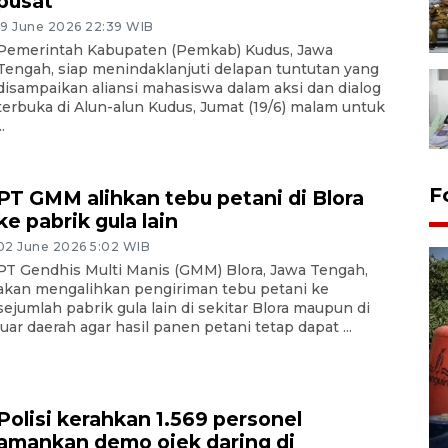
pusat
19 June 2026 22:39 WIB
Pemerintah Kabupaten (Pemkab) Kudus, Jawa
Tengah, siap menindaklanjuti delapan tuntutan yang
disampaikan aliansi mahasiswa dalam aksi dan dialog
terbuka di Alun-alun Kudus, Jumat (19/6) malam untuk
..
F
PT GMM alihkan tebu petani di Blora
ke pabrik gula lain
02 June 2026 5:02 WIB
PT Gendhis Multi Manis (GMM) Blora, Jawa Tengah,
akan mengalihkan pengiriman tebu petani ke
sejumlah pabrik gula lain di sekitar Blora maupun di
luar daerah agar hasil panen petani tetap dapat ...
Kemarau memuncak, air
Waduk Delingan Karanganyar
Polisi kerahkan 1.569 personel
menyusut
amankan demo ojek daring di