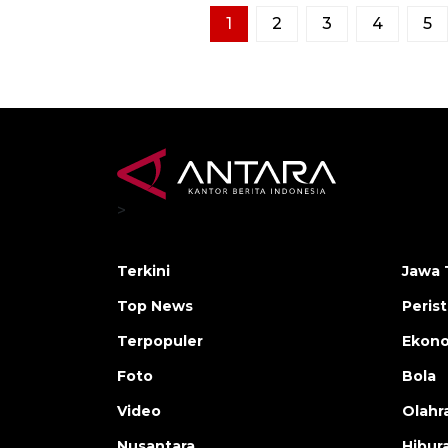
1
2
3
4
5
>
Terkini
Jawa 
Top News
Peris
Terpopuler
Ekon
Foto
Bola
Video
Olahr
Nusantara
Hibur