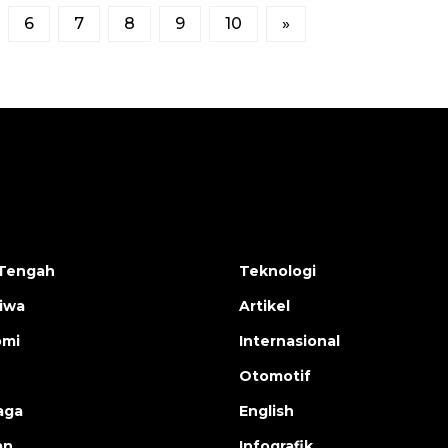
6
7
8
9
10
»
Tengah
Teknologi
tiwa
Artikel
omi
Internasional
Otomotif
aga
English
an
Infografik