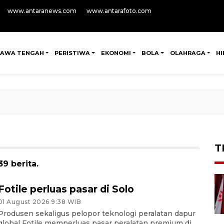
www.antaranews.com
www.antarafoto.com
JAWA TENGAH
PERISTIWA
EKONOMI
BOLA
OLAHRAGA
H
T
9 berita.
Fotile perluas pasar di Solo
01 August 2026 9:38 WIB
Produsen sekaligus pelopor teknologi peralatan dapur
global Fotile memperluas pasar peralatan premium di