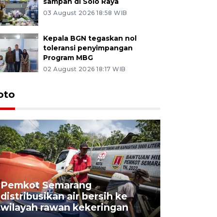
sampah di Solo Raya
03 August 2026 18:58 WIB
Kepala BGN tegaskan nol
toleransi penyimpangan
Program MBG
02 August 2026 18:17 WIB
oto
Pemkot Semarang
Presiden 
distribusikan air bersih ke
cagar bu
wilayah rawan kekeringan
Semaran