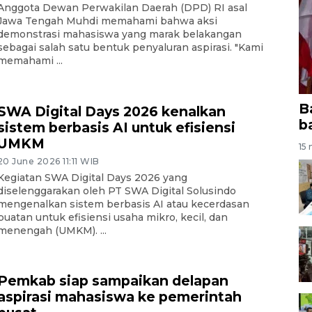
Anggota Dewan Perwakilan Daerah (DPD) RI asal
Jawa Tengah Muhdi memahami bahwa aksi
demonstrasi mahasiswa yang marak belakangan
sebagai salah satu bentuk penyaluran aspirasi. "Kami
memahami ...
B
SWA Digital Days 2026 kenalkan
b
sistem berbasis AI untuk efisiensi
UMKM
15 
20 June 2026 11:11 WIB
Kegiatan SWA Digital Days 2026 yang
diselenggarakan oleh PT SWA Digital Solusindo
mengenalkan sistem berbasis AI atau kecerdasan
buatan untuk efisiensi usaha mikro, kecil, dan
menengah (UMKM). ...
Pemkab siap sampaikan delapan
aspirasi mahasiswa ke pemerintah