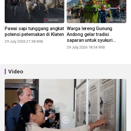
Pawai sapi tunggang angkat
Warga lereng Gunung
potensi peternakan di Klaten
Andong gelar tradisi
saparan untuk syukuri
29 July 2026 21:38 WIB
panen
29 July 2026 18:54 WIB
Video