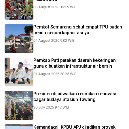
05 August 2026 13:59 WIB
Pemkot Semarang sebut empat TPU sudah
penuh sesuai kapasitasnya
04 August 2026 9:03 WIB
Pemkab Pati petakan daerah kekeringan
guna dibuatkan infrastruktur air bersih
01 August 2026 20:25 WIB
Presiden dijadwalkan resmikan renovasi
cagar budaya Stasiun Tawang
30 July 2026 9:17 WIB
Kemendagri: KPBU APJ dijadikan proyek