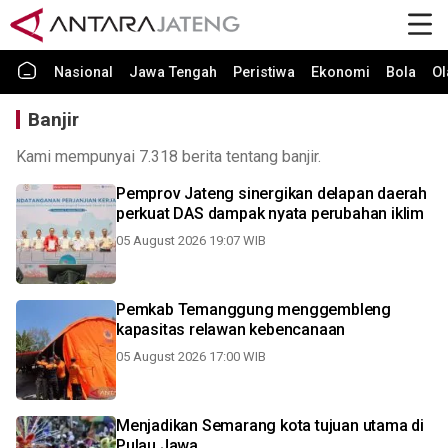
Nasional
Jawa Tengah
Peristiwa
Ekonomi
Bola
Ol
Banjir
Kami mempunyai 7.318 berita tentang banjir.
Pemprov Jateng sinergikan delapan daerah
perkuat DAS dampak nyata perubahan iklim
05 August 2026 19:07 WIB
Pemkab Temanggung menggembleng
kapasitas relawan kebencanaan
05 August 2026 17:00 WIB
Menjadikan Semarang kota tujuan utama di
Pulau Jawa