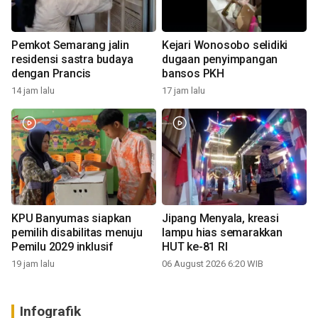
Pemkot Semarang jalin
Kejari Wonosobo selidiki
residensi sastra budaya
dugaan penyimpangan
dengan Prancis
bansos PKH
14 jam lalu
17 jam lalu
KPU Banyumas siapkan
Jipang Menyala, kreasi
pemilih disabilitas menuju
lampu hias semarakkan
Pemilu 2029 inklusif
HUT ke-81 RI
19 jam lalu
06 August 2026 6:20 WIB
Infografik