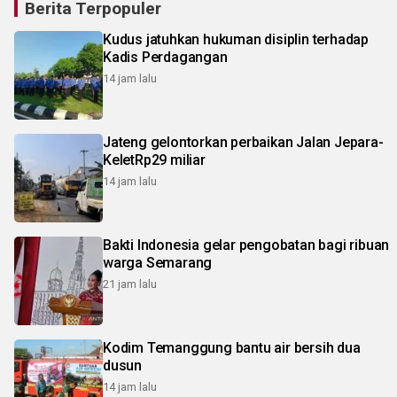
Berita Terpopuler
Kudus jatuhkan hukuman disiplin terhadap
Kadis Perdagangan
14 jam lalu
Jateng gelontorkan perbaikan Jalan Jepara-
KeletRp29 miliar
14 jam lalu
Bakti Indonesia gelar pengobatan bagi ribuan
warga Semarang
21 jam lalu
Kodim Temanggung bantu air bersih dua
dusun
14 jam lalu