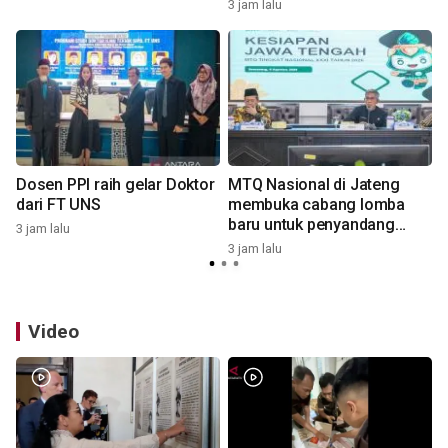
3 jam lalu
3
Dosen PPI raih gelar Doktor
MTQ Nasional di Jateng
dari FT UNS
membuka cabang lomba
baru untuk penyandang
3 jam lalu
5
disabilitas
3 jam lalu
Video