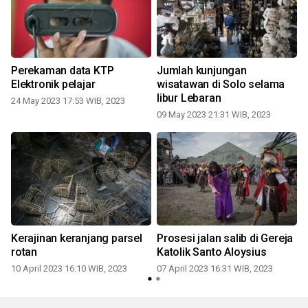
Perekaman data KTP
Jumlah kunjungan
Elektronik pelajar
wisatawan di Solo selama
libur Lebaran
24 May 2023 17:53 WIB, 2023
0
09 May 2023 21:31 WIB, 2023
Kerajinan keranjang parsel
Prosesi jalan salib di Gereja
rotan
Katolik Santo Aloysius
10 April 2023 16:10 WIB, 2023
07 April 2023 16:31 WIB, 2023