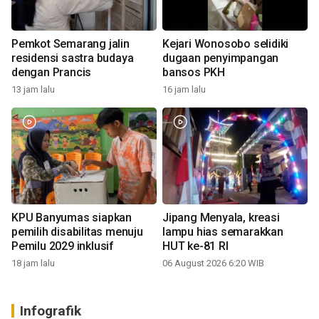
Pemkot Semarang jalin
Kejari Wonosobo selidiki
residensi sastra budaya
dugaan penyimpangan
dengan Prancis
bansos PKH
13 jam lalu
16 jam lalu
KPU Banyumas siapkan
Jipang Menyala, kreasi
pemilih disabilitas menuju
lampu hias semarakkan
Pemilu 2029 inklusif
HUT ke-81 RI
18 jam lalu
06 August 2026 6:20 WIB
Infografik