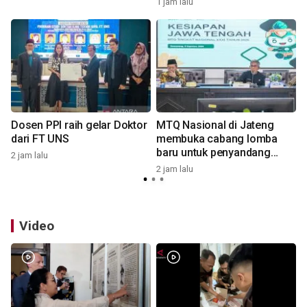
1 jam lalu
2
Dosen PPI raih gelar Doktor
MTQ Nasional di Jateng
dari FT UNS
membuka cabang lomba
baru untuk penyandang
2 jam lalu
4
disabilitas
2 jam lalu
Video