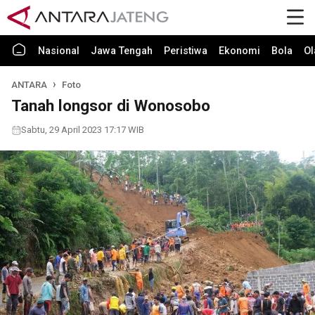
Nasional
Jawa Tengah
Peristiwa
Ekonomi
Bola
Ol
ANTARA
Foto
Tanah longsor di Wonosobo
Sabtu, 29 April 2023 17:17 WIB