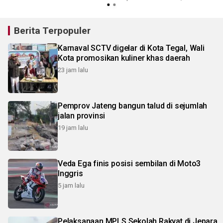
Berita Terpopuler
Karnaval SCTV digelar di Kota Tegal, Wali
Kota promosikan kuliner khas daerah
23 jam lalu
Pemprov Jateng bangun talud di sejumlah
jalan provinsi
19 jam lalu
Veda Ega finis posisi sembilan di Moto3
Inggris
5 jam lalu
Pelaksanaan MPLS Sekolah Rakyat di Jepara