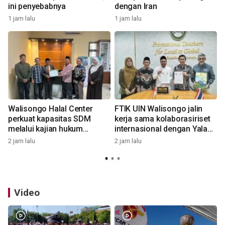
ini penyebabnya
dengan Iran
1 jam lalu
1 jam lalu
2
Walisongo Halal Center
FTIK UIN Walisongo jalin
perkuat kapasitas SDM
kerja sama kolaborasiriset
melalui kajian hukum
internasional dengan Yala
jaminan produk halal
Rajabhat University Thailand
2 jam lalu
2 jam lalu
2
Video