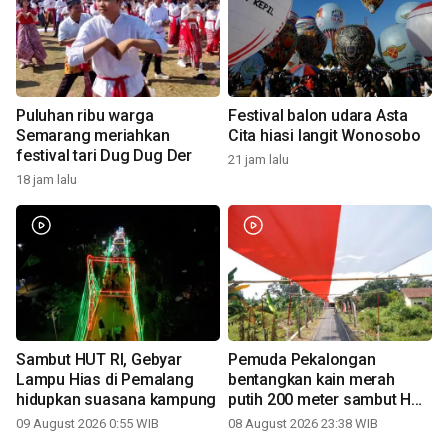
Puluhan ribu warga
Festival balon udara Asta
Semarang meriahkan
Cita hiasi langit Wonosobo
festival tari Dug Dug Der
21 jam lalu
18 jam lalu
Sambut HUT RI, Gebyar
Pemuda Pekalongan
Lampu Hias di Pemalang
bentangkan kain merah
hidupkan suasana kampung
putih 200 meter sambut HUT
RI
09 August 2026 0:55 WIB
08 August 2026 23:38 WIB