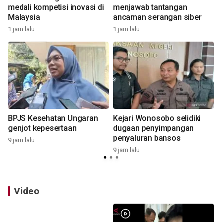
medali kompetisi inovasi di
menjawab tantangan
Malaysia
ancaman serangan siber
1 jam lalu
1 jam lalu
9
BPJS Kesehatan Ungaran
Kejari Wonosobo selidiki
genjot kepesertaan
dugaan penyimpangan
penyaluran bansos
9 jam lalu
9
9 jam lalu
Video