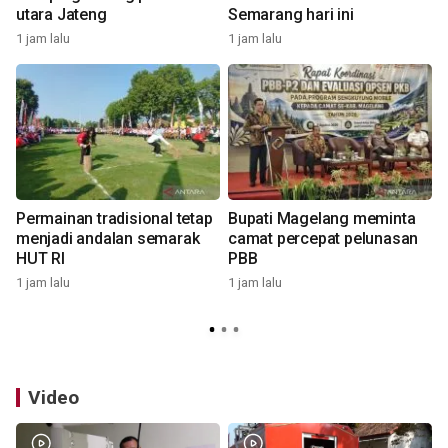
utara Jateng
Semarang hari ini
1 jam lalu
1 jam lalu
1
Permainan tradisional tetap
Bupati Magelang meminta
k
menjadi andalan semarak
camat percepat pelunasan
HUT RI
PBB
1 jam lalu
1 jam lalu
1
Video