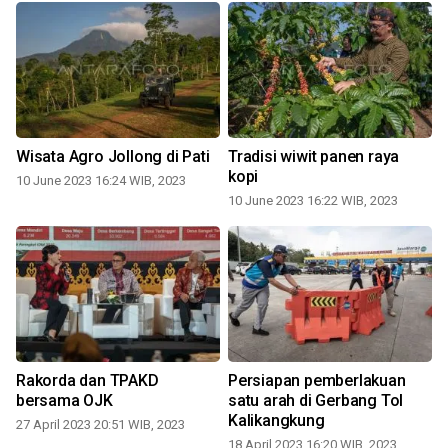
Wisata Agro Jollong di Pati
Tradisi wiwit panen raya
kopi
10 June 2023 16:24 WIB, 2023
10 June 2023 16:22 WIB, 2023
1
Rakorda dan TPAKD
Persiapan pemberlakuan
bersama OJK
satu arah di Gerbang Tol
Kalikangkung
27 April 2023 20:51 WIB, 2023
18 April 2023 16:20 WIB, 2023