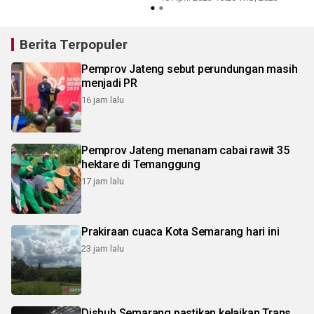
Berita Terpopuler
Pemprov Jateng sebut perundungan masih
menjadi PR
16 jam lalu
Pemprov Jateng menanam cabai rawit 35
hektare di Temanggung
17 jam lalu
Prakiraan cuaca Kota Semarang hari ini
23 jam lalu
Dishub Semarang pastikan kelaikan Trans