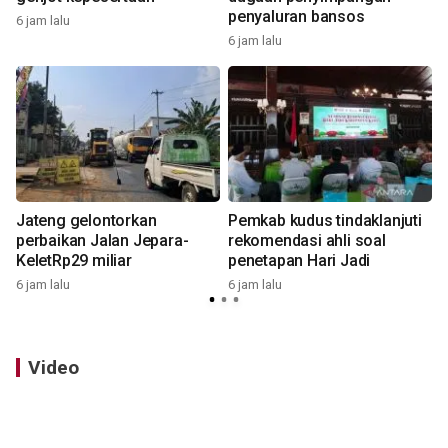
penyaluran bansos
6 jam lalu
6
6 jam lalu
Jateng gelontorkan
Pemkab kudus tindaklanjuti
perbaikan Jalan Jepara-
rekomendasi ahli soal
KeletRp29 miliar
penetapan Hari Jadi
6
6 jam lalu
6 jam lalu
Video