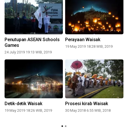
i
Penutupan ASEAN Schools
Perayaan Waisak
Games
19 May 2019 18:28 WIB, 2019
24 July 2019 19:13 WIB, 2019
Detik-detik Waisak
Prosesi kirab Waisak
i
19 May 2019 18:26 WIB, 2019
30 May 2018 6:55 WIB, 2018
2