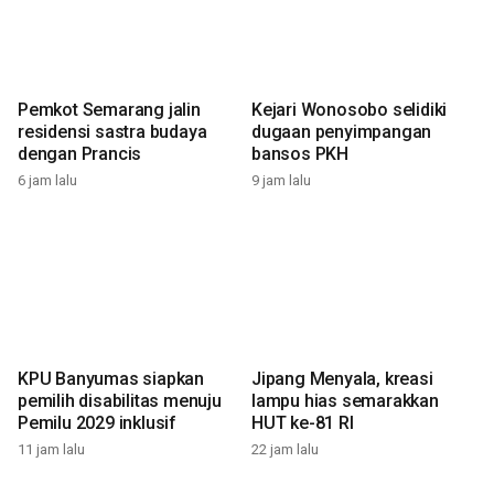
Pemkot Semarang jalin
Kejari Wonosobo selidiki
residensi sastra budaya
dugaan penyimpangan
dengan Prancis
bansos PKH
6 jam lalu
9 jam lalu
KPU Banyumas siapkan
Jipang Menyala, kreasi
pemilih disabilitas menuju
lampu hias semarakkan
Pemilu 2029 inklusif
HUT ke-81 RI
11 jam lalu
22 jam lalu