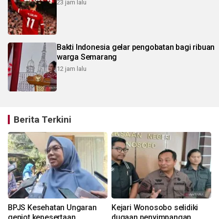
23 jam lalu
Bakti Indonesia gelar pengobatan bagi ribuan
warga Semarang
12 jam lalu
Berita Terkini
BPJS Kesehatan Ungaran
Kejari Wonosobo selidiki
genjot kepesertaan
dugaan penyimpangan