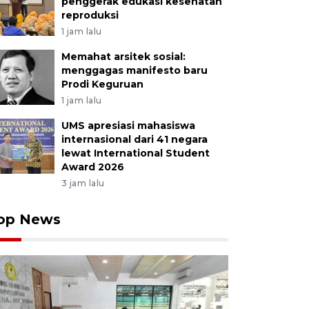
penggerak edukasi kesehatan
reproduksi
1 jam lalu
Memahat arsitek sosial:
menggagas manifesto baru
Prodi Keguruan
1 jam lalu
UMS apresiasi mahasiswa
internasional dari 41 negara
lewat International Student
Award 2026
3 jam lalu
op News