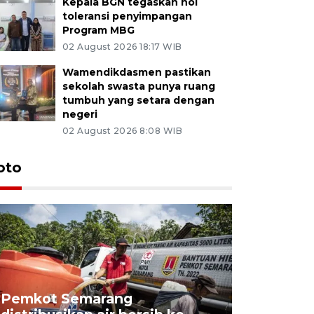
Kepala BGN tegaskan nol
toleransi penyimpangan
Program MBG
02 August 2026 18:17 WIB
Wamendikdasmen pastikan
sekolah swasta punya ruang
tumbuh yang setara dengan
negeri
02 August 2026 8:08 WIB
oto
Pemkot Semarang
Presiden 