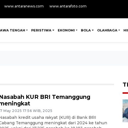
www.antaranews.com
www.antarafoto.com
JAWA TENGAH
PERISTIWA
EKONOMI
BOLA
OLAHRAGA
H
T
Nasabah KUR BRI Temanggung
meningkat
17 May 2025 17:56 WIB, 2025
Nasabah kredit usaha rakyat (KUR) di Bank BRI
Cabang Temanggung meningkat dari 2024 ke tahun