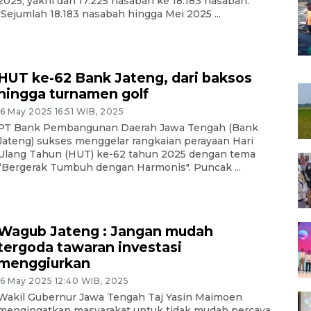
2025, yakni dari 17.225 nasabah ke 18.183 nasabah.
"Sejumlah 18.183 nasabah hingga Mei 2025 ...
HUT ke-62 Bank Jateng, dari baksos
hingga turnamen golf
16 May 2025 16:51 WIB, 2025
PT Bank Pembangunan Daerah Jawa Tengah (Bank
Jateng) sukses menggelar rangkaian perayaan Hari
Ulang Tahun (HUT) ke-62 tahun 2025 dengan tema
“Bergerak Tumbuh dengan Harmonis". Puncak ...
Wagub Jateng : Jangan mudah
tergoda tawaran investasi
menggiurkan
16 May 2025 12:40 WIB, 2025
Wakil Gubernur Jawa Tengah Taj Yasin Maimoen
mengingatkan masyarakat untuk tidak mudah percaya