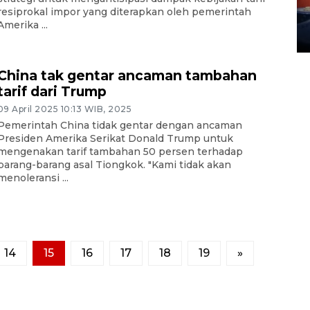
Waduk Delingan Karanganyar
resiprokal impor yang diterapkan oleh pemerintah
menyusut
Amerika ...
27 July 2026 20:07 WIB
China tak gentar ancaman tambahan
tarif dari Trump
09 April 2025 10:13 WIB, 2025
Pemerintah China tidak gentar dengan ancaman
Presiden Amerika Serikat Donald Trump untuk
mengenakan tarif tambahan 50 persen terhadap
barang-barang asal Tiongkok. "Kami tidak akan
menoleransi ...
14
15
16
17
18
19
»