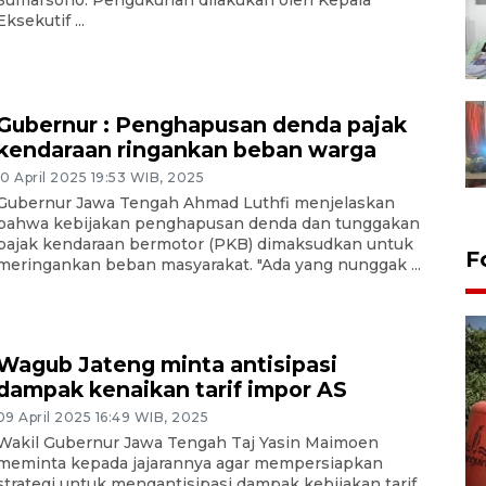
Sumarsono. Pengukuhan dilakukan oleh Kepala
Eksekutif ...
Gubernur : Penghapusan denda pajak
kendaraan ringankan beban warga
10 April 2025 19:53 WIB, 2025
Gubernur Jawa Tengah Ahmad Luthfi menjelaskan
bahwa kebijakan penghapusan denda dan tunggakan
pajak kendaraan bermotor (PKB) dimaksudkan untuk
F
meringankan beban masyarakat. "Ada yang nunggak ...
Wagub Jateng minta antisipasi
dampak kenaikan tarif impor AS
09 April 2025 16:49 WIB, 2025
Wakil Gubernur Jawa Tengah Taj Yasin Maimoen
Kemarau memuncak, air
meminta kepada jajarannya agar mempersiapkan
strategi untuk mengantisipasi dampak kebijakan tarif