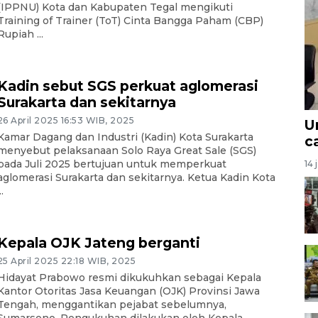
(IPPNU) Kota dan Kabupaten Tegal mengikuti
Training of Trainer (ToT) Cinta Bangga Paham (CBP)
Rupiah ...
Kadin sebut SGS perkuat aglomerasi
Surakarta dan sekitarnya
26 April 2025 16:53 WIB, 2025
U
Kamar Dagang dan Industri (Kadin) Kota Surakarta
c
menyebut pelaksanaan Solo Raya Great Sale (SGS)
pada Juli 2025 bertujuan untuk memperkuat
14 
aglomerasi Surakarta dan sekitarnya. Ketua Kadin Kota
..
Kepala OJK Jateng berganti
25 April 2025 22:18 WIB, 2025
Hidayat Prabowo resmi dikukuhkan sebagai Kepala
Kantor Otoritas Jasa Keuangan (OJK) Provinsi Jawa
Tengah, menggantikan pejabat sebelumnya,