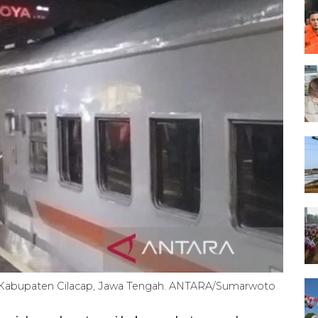
oya, Kabupaten Cilacap, Jawa Tengah. ANTARA/Sumarwoto