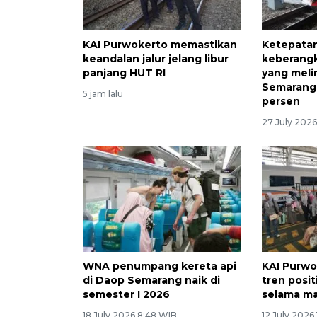
KAI Purwokerto memastikan
Ketepata
keandalan jalur jelang libur
keberangk
panjang HUT RI
yang meli
Semarang
5 jam lalu
persen
27 July 2026
WNA penumpang kereta api
KAI Purw
di Daop Semarang naik di
tren posi
semester I 2026
selama ma
18 July 2026 8:48 WIB
12 July 2026