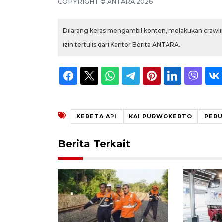
COPYRIGHT ©
ANTARA
2026
Dilarang keras mengambil konten, melakukan crawlin
izin tertulis dari Kantor Berita ANTARA.
KERETA API
KAI PURWOKERTO
PER
Berita Terkait