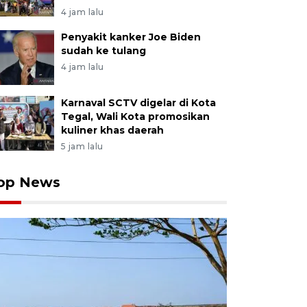
4 jam lalu
Penyakit kanker Joe Biden
sudah ke tulang
4 jam lalu
Karnaval SCTV digelar di Kota
Tegal, Wali Kota promosikan
kuliner khas daerah
5 jam lalu
op News