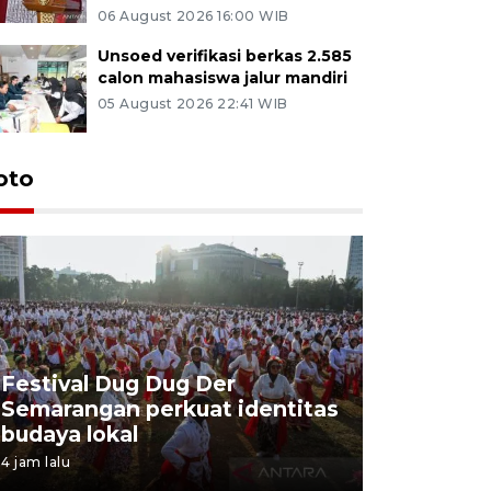
06 August 2026 16:00 WIB
Unsoed verifikasi berkas 2.585
calon mahasiswa jalur mandiri
05 August 2026 22:41 WIB
oto
Festival Dug Dug Der
Tunas Bu
Semarangan perkuat identitas
program 
budaya lokal
balon uda
4 jam lalu
4 jam lalu