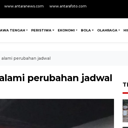
www.antaranews.com
www.antarafoto.com
JAWA TENGAH
PERISTIWA
EKONOMI
BOLA
OLAHRAGA
H
5 alami perubahan jadwal
 alami perubahan jadwal
T