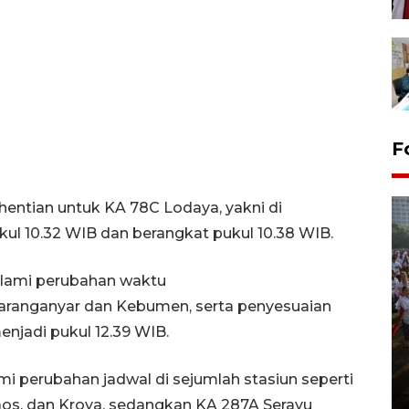
F
ntian untuk KA 78C Lodaya, yakni di
l 10.32 WIB dan berangkat pukul 10.38 WIB.
alami perubahan waktu
aranganyar dan Kebumen, serta penyesuaian
njadi pukul 12.39 WIB.
Pawai sapi tunggang angkat
potensi peternakan di Klaten
 perubahan jadwal di sejumlah stasiun seperti
29 July 2026 21:38 WIB
aos, dan Kroya, sedangkan KA 287A Serayu