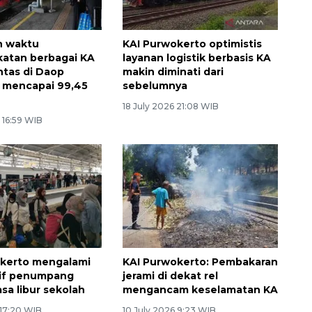
n waktu
KAI Purwokerto optimistis
atan berbagai KA
layanan logistik berbasis KA
ntas di Daop
makin diminati dari
 mencapai 99,45
sebelumnya
18 July 2026 21:08 WIB
 16:59 WIB
okerto mengalami
KAI Purwokerto: Pembakaran
tif penumpang
jerami di dekat rel
sa libur sekolah
mengancam keselamatan KA
 17:20 WIB
10 July 2026 9:23 WIB