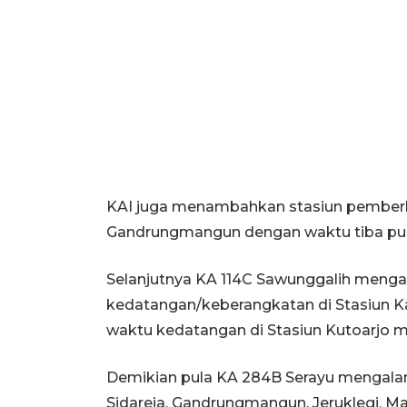
KAI juga menambahkan stasiun pemberhe
Gandrungmangun dengan waktu tiba puku
Selanjutnya KA 114C Sawunggalih meng
kedatangan/keberangkatan di Stasiun K
waktu kedatangan di Stasiun Kutoarjo me
Demikian pula KA 284B Serayu mengalami
Sidareja, Gandrungmangun, Jeruklegi, M