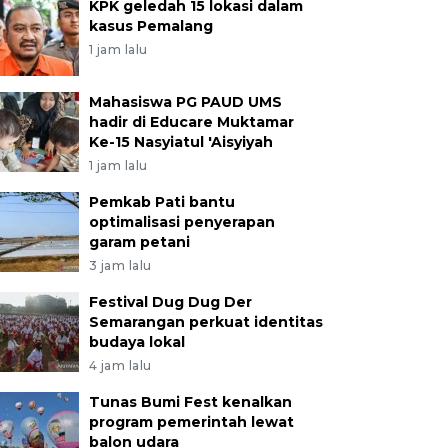
KPK geledah 15 lokasi dalam
kasus Pemalang
1 jam lalu
Mahasiswa PG PAUD UMS
hadir di Educare Muktamar
Ke-15 Nasyiatul 'Aisyiyah
1 jam lalu
Pemkab Pati bantu
optimalisasi penyerapan
garam petani
3 jam lalu
Festival Dug Dug Der
Semarangan perkuat identitas
budaya lokal
4 jam lalu
Tunas Bumi Fest kenalkan
program pemerintah lewat
balon udara