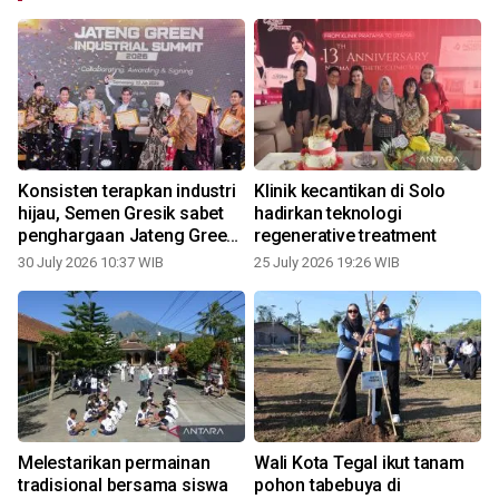
n
Konsisten terapkan industri
Klinik kecantikan di Solo
hijau, Semen Gresik sabet
hadirkan teknologi
penghargaan Jateng Green
regenerative treatment
Industrial Summit 2026
30 July 2026 10:37 WIB
25 July 2026 19:26 WIB
2
Melestarikan permainan
Wali Kota Tegal ikut tanam
tradisional bersama siswa
pohon tabebuya di