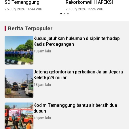
SD Temanggung
Rakorkomwil III APEKSI
25 July 2026 16:44 WIB
23 July 2026 15:26 WIB
1
Berita Terpopuler
Kudus jatuhkan hukuman disiplin terhadap
Kadis Perdagangan
18 jam lalu
Jateng gelontorkan perbaikan Jalan Jepara-
KeletRp29 miliar
18 jam lalu
Kodim Temanggung bantu air bersih dua
dusun
18 jam lalu