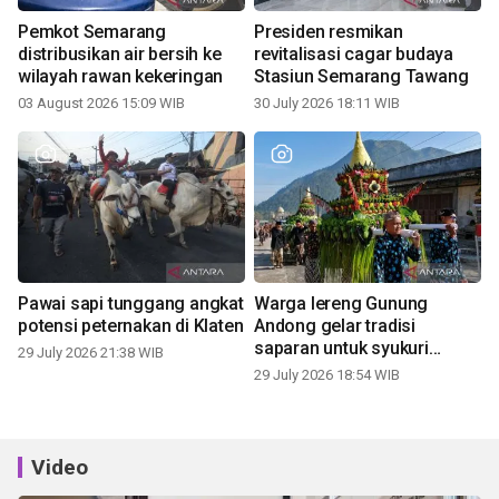
Pemkot Semarang
Presiden resmikan
distribusikan air bersih ke
revitalisasi cagar budaya
wilayah rawan kekeringan
Stasiun Semarang Tawang
03 August 2026 15:09 WIB
30 July 2026 18:11 WIB
Pawai sapi tunggang angkat
Warga lereng Gunung
potensi peternakan di Klaten
Andong gelar tradisi
saparan untuk syukuri
29 July 2026 21:38 WIB
panen
29 July 2026 18:54 WIB
Video