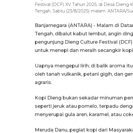
Festival (DCF) XV Tahun 2025, di Desa Dieng 
Tengah, Sabtu (23/8/2025) malam. ANTARA/S
Banjarnegara (ANTARA) - Malam di Datar
Tengah, dibalut kabut lembut, angin di
pengunjung Dieng Culture Festival (DCF
untuk menepi dan meraih secangkir kopi
Uapnya mengepul lirih; di balik aroma it
oleh tanah vulkanik, petani gigih, dan g
agraris.
Kopi Dieng bukan sekadar minuman pengha
seperti jeruk atau pomelo, terpadu den
menyerupai gula aren, karamel, atau coke
Meruda Danu, pegiat kopi dari Masyaraka