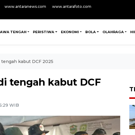
www.antaranews.com
www.antarafoto.com
JAWA TENGAH
PERISTIWA
EKONOMI
BOLA
OLAHRAGA
H
i tengah kabut DCF 2025
di tengah kabut DCF
T
6:29 WIB