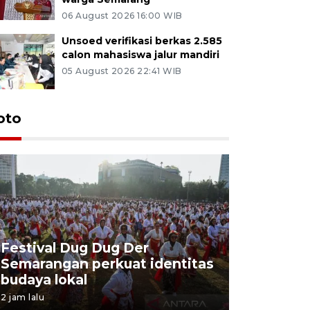
06 August 2026 16:00 WIB
Unsoed verifikasi berkas 2.585
calon mahasiswa jalur mandiri
05 August 2026 22:41 WIB
oto
Festival Dug Dug Der
Tunas Bu
Semarangan perkuat identitas
program 
budaya lokal
balon uda
2 jam lalu
2 jam lalu