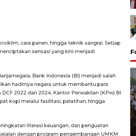
roiklim, cara panen, hingga teknik sangrai. Setiap
F
enciptakan sensasi yang kini menjadi
jarnegara, Bank Indonesia (BI) menjadi salah
sikan hadirnya negara untuk membantu para
da DCF 2022 dan 2024, Kantor Perwakilan (KPw) BI
 kopi melalui fasilitasi, pelatihan, hingga
Pawai sapi tunggang angkat
potensi peternakan di Klaten
eningkatan literasi keuangan, dan penguatan
29 July 2026 21:38 WIB
ni sejalan dengan program pengembangan UMKM