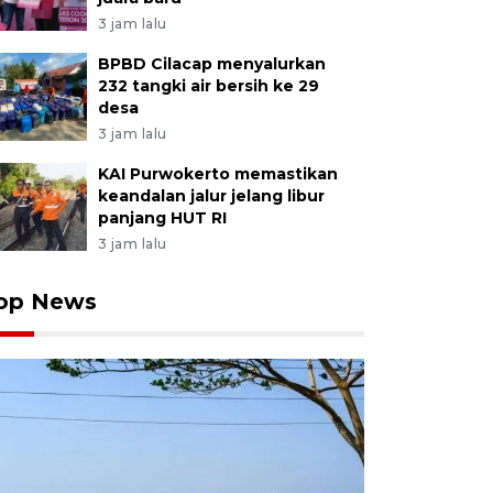
3 jam lalu
BPBD Cilacap menyalurkan
232 tangki air bersih ke 29
desa
3 jam lalu
KAI Purwokerto memastikan
keandalan jalur jelang libur
panjang HUT RI
3 jam lalu
op News