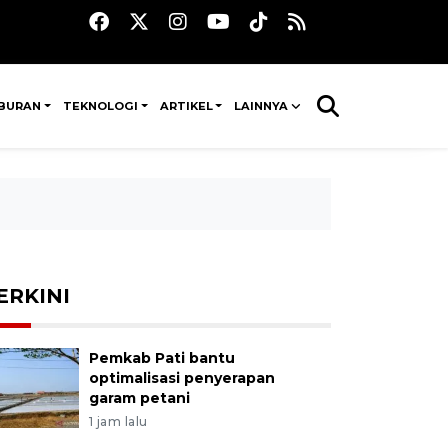
IBURAN
TEKNOLOGI
ARTIKEL
LAINNYA
ERKINI
Pemkab Pati bantu
optimalisasi penyerapan
garam petani
1 jam lalu