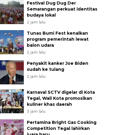
Festival Dug Dug Der
Semarangan perkuat identitas
budaya lokal
2 jam lalu
Tunas Bumi Fest kenalkan
program pemerintah lewat
balon udara
2 jam lalu
Penyakit kanker Joe Biden
sudah ke tulang
2 jam lalu
Karnaval SCTV digelar di Kota
Tegal, Wali Kota promosikan
kuliner khas daerah
3 jam lalu
Pertamina Bright Gas Cooking
Competition Tegal lahirkan
juara baru