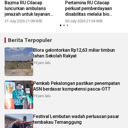
r
Bazma RU Cilacap
Pertamina RU Cilacap
luncurkan ambulans
perkuat pemberdayaan
jenazah untuk layanan
disabilitas melalui bio
sosial
leather
31 July 2026 21:08 WIB
30 July 2026 21:04 WIB
1
Berita Terpopuler
Blora gelontorkan Rp12,63 miliar timbun
lahan Sekolah Rakyat
19 jam lalu
Pemkab Pekalongan pastikan penempatan
ASN berdasar kompetensi pasca-OTT
19 jam lalu
Festival Lembutan wadah perluasan pasar
tembakau Temanggung