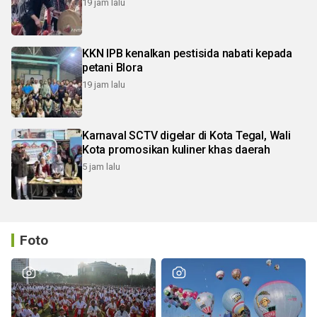
19 jam lalu
KKN IPB kenalkan pestisida nabati kepada
petani Blora
19 jam lalu
Karnaval SCTV digelar di Kota Tegal, Wali
Kota promosikan kuliner khas daerah
5 jam lalu
Foto