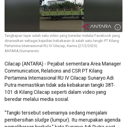
Tangkapan layar salah satu video yang beredar melalui Facebook yang
dinarasikan sebagai kejadian kebakaran di salah satu tangki PT Kilang
Pertamina Internasional RU IV Cilacap, Kamis (27/2/2025).
ANTARA/Sumarwoto
Cilacap (ANTARA) - Pejabat sementara Area Manager
Communication, Relations and CSR PT Kilang
Pertamina Internasional RU IV Cilacap Sunaryo Adi
Putra memastikan tidak ada kebakaran tangki 38T-
101 di Kilang Cilacap seperti dalam video yang
beredar melalui media sosial.
"Tangki tersebut sebenarnya sedang menjalani
pembersihan
sludge
(lumpur). Itu merupakan agenda
pemeliharaan berkala," kata Sunaryo Adi Putra saat