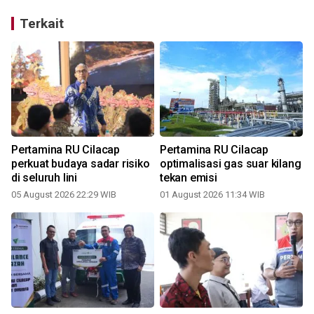
Terkait
Pertamina RU Cilacap
Pertamina RU Cilacap
perkuat budaya sadar risiko
optimalisasi gas suar kilang
di seluruh lini
tekan emisi
05 August 2026 22:29 WIB
01 August 2026 11:34 WIB
2