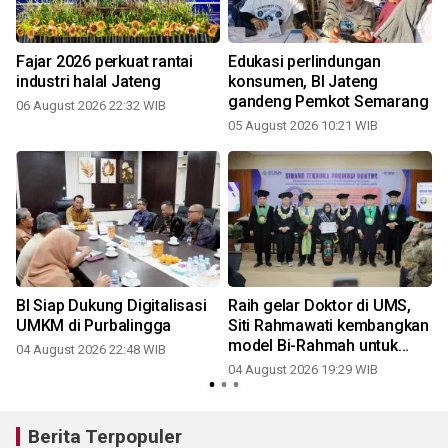
Fajar 2026 perkuat rantai
Edukasi perlindungan
industri halal Jateng
konsumen, BI Jateng
gandeng Pemkot Semarang
06 August 2026 22:32 WIB
05 August 2026 10:21 WIB
2
BI Siap Dukung Digitalisasi
Raih gelar Doktor di UMS,
UMKM di Purbalingga
Siti Rahmawati kembangkan
model Bi-Rahmah untuk
04 August 2026 22:48 WIB
cegah bullying di sekolah
04 August 2026 19:29 WIB
2
Islam
Berita Terpopuler