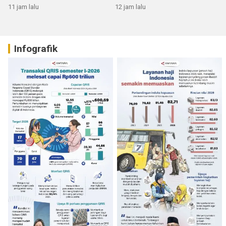
RI
11 jam lalu
12 jam lalu
Infografik