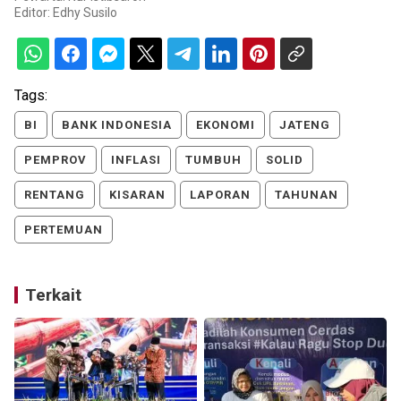
Editor:
Edhy Susilo
Tags:
BI
BANK INDONESIA
EKONOMI
JATENG
PEMPROV
INFLASI
TUMBUH
SOLID
RENTANG
KISARAN
LAPORAN
TAHUNAN
PERTEMUAN
Terkait