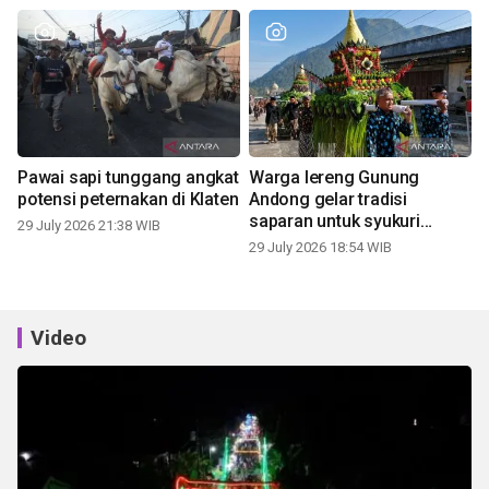
Pawai sapi tunggang angkat
Warga lereng Gunung
potensi peternakan di Klaten
Andong gelar tradisi
saparan untuk syukuri
29 July 2026 21:38 WIB
panen
29 July 2026 18:54 WIB
Video