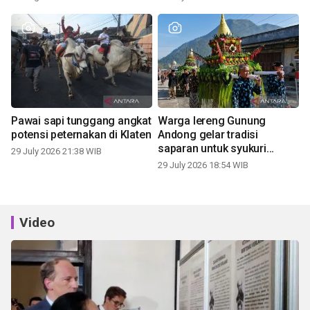
Pawai sapi tunggang angkat
Warga lereng Gunung
potensi peternakan di Klaten
Andong gelar tradisi
saparan untuk syukuri
29 July 2026 21:38 WIB
panen
29 July 2026 18:54 WIB
Video