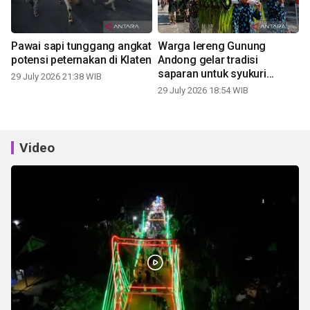
Pawai sapi tunggang angkat
Warga lereng Gunung
potensi peternakan di Klaten
Andong gelar tradisi
saparan untuk syukuri
29 July 2026 21:38 WIB
panen
29 July 2026 18:54 WIB
Video