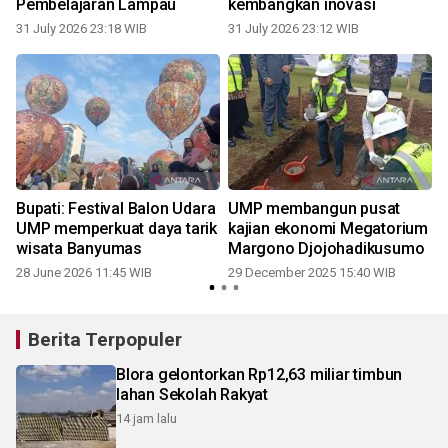
Pembelajaran Lampau
kembangkan inovasi
31 July 2026 23:18 WIB
31 July 2026 23:12 WIB
Bupati: Festival Balon Udara
UMP membangun pusat
M
UMP memperkuat daya tarik
kajian ekonomi Megatorium
wisata Banyumas
Margono Djojohadikusumo
28 June 2026 11:45 WIB
29 December 2025 15:40 WIB
Berita Terpopuler
Blora gelontorkan Rp12,63 miliar timbun
lahan Sekolah Rakyat
14 jam lalu