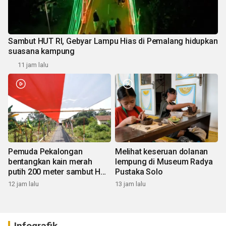
Sambut HUT RI, Gebyar Lampu Hias di Pemalang hidupkan
suasana kampung
11 jam lalu
Pemuda Pekalongan
Melihat keseruan dolanan
bentangkan kain merah
lempung di Museum Radya
putih 200 meter sambut HUT
Pustaka Solo
RI
12 jam lalu
13 jam lalu
Infografik