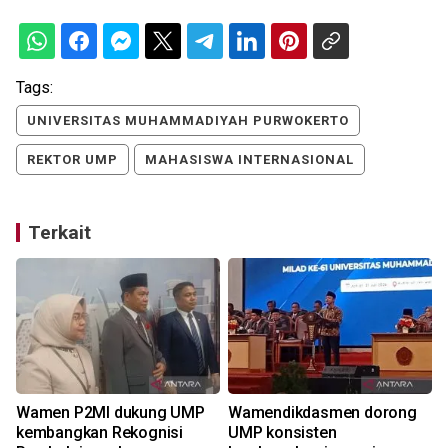
Tags:
UNIVERSITAS MUHAMMADIYAH PURWOKERTO
REKTOR UMP
MAHASISWA INTERNASIONAL
Terkait
Wamen P2MI dukung UMP
Wamendikdasmen dorong
l
kembangkan Rekognisi
UMP konsisten