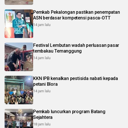
Pemkab Pekalongan pastikan penempatan
ASN berdasar kompetensi pasca-OTT
14 jam lalu
Festival Lembutan wadah perluasan pasar
tembakau Temanggung
14 jam lalu
KKN IPB kenalkan pestisida nabati kepada
petani Blora
14 jam lalu
Pemkab luncurkan program Batang
Sejahtera
18 jam lalu