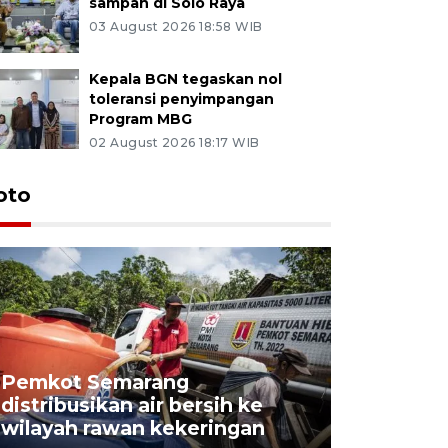
sampah di Solo Raya
03 August 2026 18:58 WIB
Kepala BGN tegaskan nol
toleransi penyimpangan
Program MBG
02 August 2026 18:17 WIB
oto
Pemkot Semarang
Presiden 
distribusikan air bersih ke
cagar bu
wilayah rawan kekeringan
Semaran