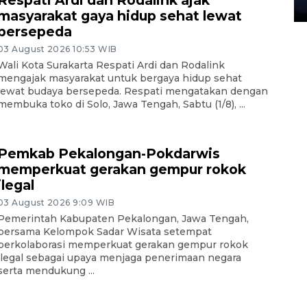
27 July 2026 20:07 WIB
masyarakat gaya hidup sehat lewat
bersepeda
03 August 2026 10:53 WIB
Wali Kota Surakarta Respati Ardi dan Rodalink
mengajak masyarakat untuk bergaya hidup sehat
lewat budaya bersepeda. Respati mengatakan dengan
membuka toko di Solo, Jawa Tengah, Sabtu (1/8), ...
Pemkab Pekalongan-Pokdarwis
memperkuat gerakan gempur rokok
ilegal
03 August 2026 9:09 WIB
Pemerintah Kabupaten Pekalongan, Jawa Tengah,
bersama Kelompok Sadar Wisata setempat
berkolaborasi memperkuat gerakan gempur rokok
ilegal sebagai upaya menjaga penerimaan negara
serta mendukung ...