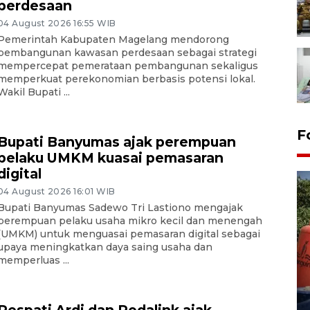
perdesaan
04 August 2026 16:55 WIB
Pemerintah Kabupaten Magelang mendorong
pembangunan kawasan perdesaan sebagai strategi
mempercepat pemerataan pembangunan sekaligus
memperkuat perekonomian berbasis potensi lokal.
Wakil Bupati ...
F
Bupati Banyumas ajak perempuan
pelaku UMKM kuasai pemasaran
digital
04 August 2026 16:01 WIB
Bupati Banyumas Sadewo Tri Lastiono mengajak
perempuan pelaku usaha mikro kecil dan menengah
(UMKM) untuk menguasai pemasaran digital sebagai
upaya meningkatkan daya saing usaha dan
memperluas ...
Kemarau memuncak, air
Waduk Delingan Karanganyar
menyusut
Respati Ardi dan Rodalink ajak