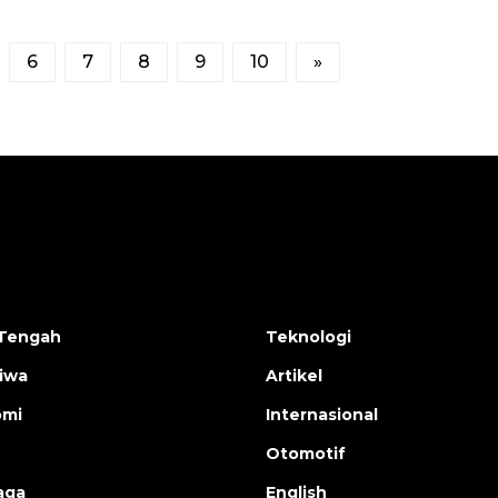
6
7
8
9
10
»
Tengah
Teknologi
tiwa
Artikel
omi
Internasional
Otomotif
aga
English