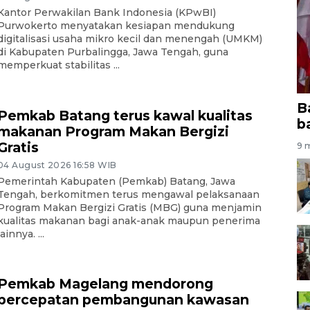
Kantor Perwakilan Bank Indonesia (KPwBI)
Purwokerto menyatakan kesiapan mendukung
digitalisasi usaha mikro kecil dan menengah (UMKM)
di Kabupaten Purbalingga, Jawa Tengah, guna
memperkuat stabilitas ...
B
Pemkab Batang terus kawal kualitas
b
makanan Program Makan Bergizi
Gratis
9 m
04 August 2026 16:58 WIB
Pemerintah Kabupaten (Pemkab) Batang, Jawa
Tengah, berkomitmen terus mengawal pelaksanaan
Program Makan Bergizi Gratis (MBG) guna menjamin
kualitas makanan bagi anak-anak maupun penerima
lainnya. ...
Pemkab Magelang mendorong
percepatan pembangunan kawasan