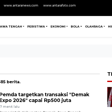
www.antaranews.com
www.antarafoto.com
JAWA TENGAH
PERISTIWA
EKONOMI
BOLA
OLAHRAGA
H
T
5 berita.
Pemda targetkan transaksi "Demak
Expo 2026" capai Rp500 juta
17 menit lalu