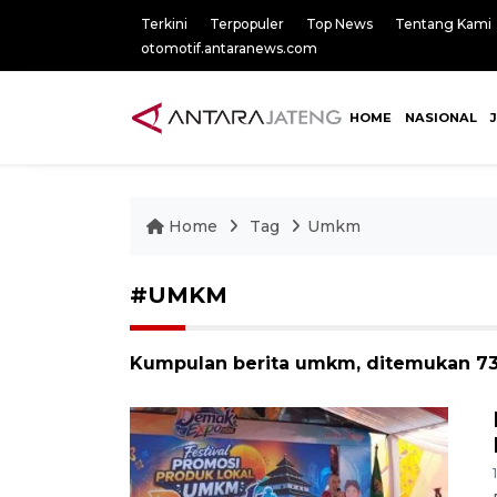
Terkini
Terpopuler
Top News
Tentang Kami
otomotif.antaranews.com
HOME
NASIONAL
Home
Tag
Umkm
#UMKM
Kumpulan berita umkm, ditemukan 738