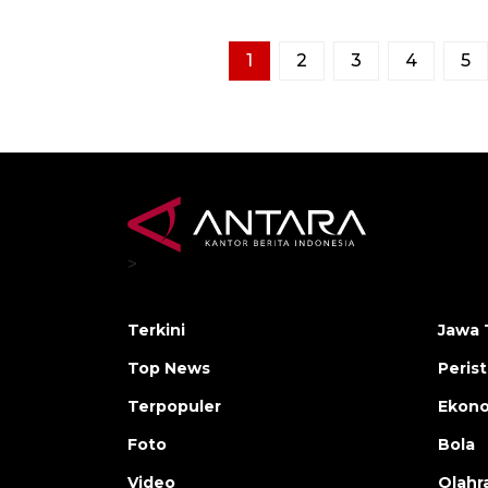
1
2
3
4
5
>
Terkini
Jawa 
Top News
Peris
Terpopuler
Ekon
Foto
Bola
Video
Olahr