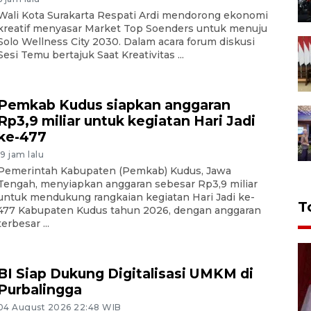
Wali Kota Surakarta Respati Ardi mendorong ekonomi
kreatif menyasar Market Top Soenders untuk menuju
Solo Wellness City 2030. Dalam acara forum diskusi
Sesi Temu bertajuk Saat Kreativitas ...
Pemkab Kudus siapkan anggaran
Rp3,9 miliar untuk kegiatan Hari Jadi
ke-477
19 jam lalu
Pemerintah Kabupaten (Pemkab) Kudus, Jawa
Tengah, menyiapkan anggaran sebesar Rp3,9 miliar
untuk mendukung rangkaian kegiatan Hari Jadi ke-
T
477 Kabupaten Kudus tahun 2026, dengan anggaran
terbesar ...
BI Siap Dukung Digitalisasi UMKM di
Purbalingga
04 August 2026 22:48 WIB