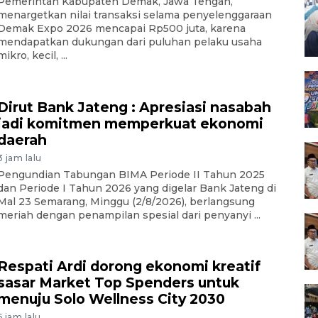
Pemerintah Kabupaten Demak, Jawa Tengah,
menargetkan nilai transaksi selama penyelenggaraan
Demak Expo 2026 mencapai Rp500 juta, karena
mendapatkan dukungan dari puluhan pelaku usaha
mikro, kecil, ...
Dirut Bank Jateng : Apresiasi nasabah
jadi komitmen memperkuat ekonomi
daerah
3 jam lalu
Pengundian Tabungan BIMA Periode II Tahun 2025
dan Periode I Tahun 2026 yang digelar Bank Jateng di
Mal 23 Semarang, Minggu (2/8/2026), berlangsung
meriah dengan penampilan spesial dari penyanyi ...
Respati Ardi dorong ekonomi kreatif
sasar Market Top Spenders untuk
menuju Solo Wellness City 2030
6 jam lalu