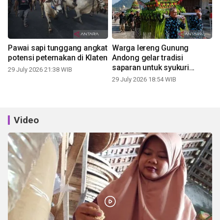
Pawai sapi tunggang angkat
Warga lereng Gunung
potensi peternakan di Klaten
Andong gelar tradisi
saparan untuk syukuri
29 July 2026 21:38 WIB
panen
29 July 2026 18:54 WIB
Video