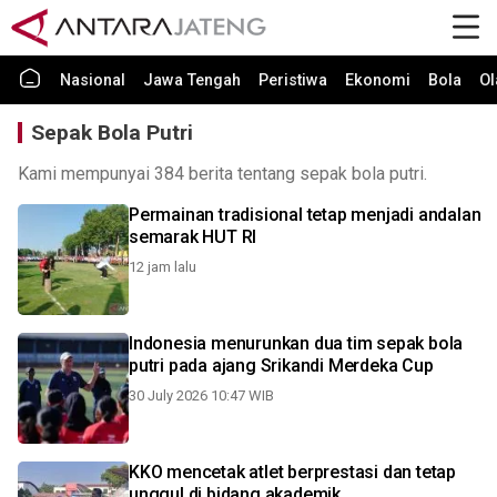
Nasional
Jawa Tengah
Peristiwa
Ekonomi
Bola
Ol
Sepak Bola Putri
Kami mempunyai 384 berita tentang sepak bola putri.
Permainan tradisional tetap menjadi andalan
semarak HUT RI
12 jam lalu
Indonesia menurunkan dua tim sepak bola
putri pada ajang Srikandi Merdeka Cup
30 July 2026 10:47 WIB
KKO mencetak atlet berprestasi dan tetap
unggul di bidang akademik