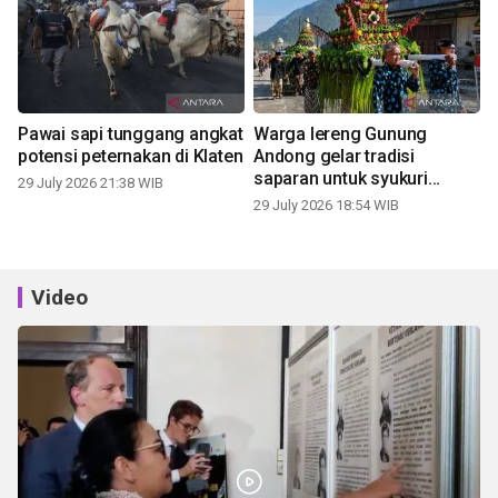
Pawai sapi tunggang angkat
Warga lereng Gunung
potensi peternakan di Klaten
Andong gelar tradisi
saparan untuk syukuri
29 July 2026 21:38 WIB
panen
29 July 2026 18:54 WIB
Video