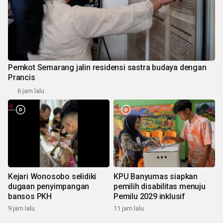
Pemkot Semarang jalin residensi sastra budaya dengan
Prancis
6 jam lalu
Kejari Wonosobo selidiki
KPU Banyumas siapkan
dugaan penyimpangan
pemilih disabilitas menuju
bansos PKH
Pemilu 2029 inklusif
9 jam lalu
11 jam lalu