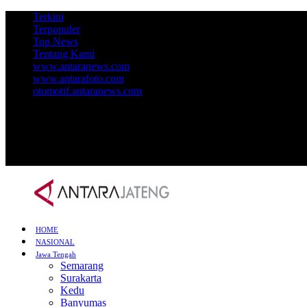
Terkini
Terpopuler
Top News
Tentang Kami
www.antaranews.com
www.antarafoto.com
otomotif.antaranews.com
HOME
NASIONAL
Jawa Tengah
Semarang
Surakarta
Kedu
Banyumas