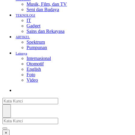
Musik, Film, dan TV
Seni dan Budaya
TEKNOLOGI
IT
Gadget
Sains dan Rekayasa
ARTIKEL
Spektrum
Pumpunan
Lainnya
Internasional
Otomotif
English
Foto
Video
×