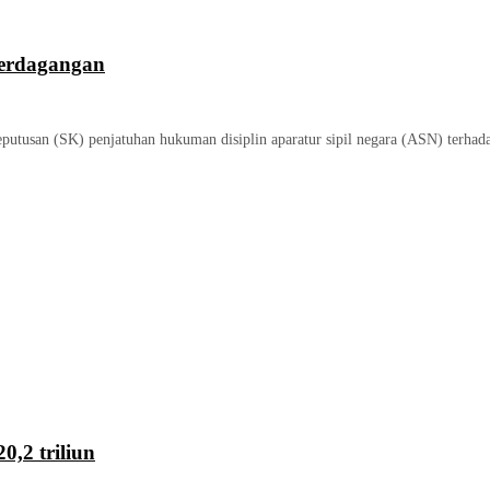
Perdagangan
utusan (SK) penjatuhan hukuman disiplin aparatur sipil negara (ASN) terhad
0,2 triliun