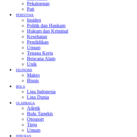
Pekalongan
Pati
PERISTIWA
Insiden
Politik dan Hankam
Hukum dan Kriminal
Kesehatan
Pendidikan
Umum
Tenaga Kerja
Bencana Alam
Unik
EKONOMI
Makro
Bisnis
BOLA
Liga Indonesia
Liga Dunia
OLAHRAGA
Atletik
Bulu Tangkis
Otosport
Tinju
Umum
HIBURAN