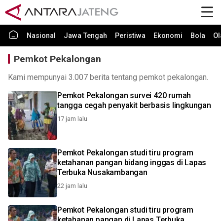
Nasional
Jawa Tengah
Peristiwa
Ekonomi
Bola
Ol
Pemkot Pekalongan
Kami mempunyai 3.007 berita tentang pemkot pekalongan.
Pemkot Pekalongan survei 420 rumah
tangga cegah penyakit berbasis lingkungan
17 jam lalu
Pemkot Pekalongan studi tiru program
ketahanan pangan bidang inggas di Lapas
Terbuka Nusakambangan
22 jam lalu
Pemkot Pekalongan studi tiru program
ketahanan pangan di Lapas Terbuka