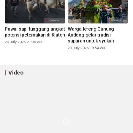
Pawai sapi tunggang angkat
Warga lereng Gunung
potensi peternakan di Klaten
Andong gelar tradisi
saparan untuk syukuri
29 July 2026 21:38 WIB
panen
29 July 2026 18:54 WIB
Video