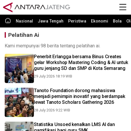
Nasional
Jawa Tengah
Peristiwa
Ekonomi
Bola
Ol
Pelatihan Ai
Kami mempunyai 98 berita tentang pelatihan ai.
Penerbit Erlangga bersama Binus Creates
gelar Workshop Mastering Coding & AI untuk
guru jenjang SD dan SMP di Kota Semarang
29 July 2026 18:19 WIB
Tanoto Foundation dorong mahasiswa
menjadi pemimpin inovatif yang berdampak
lewat Tanoto Scholars Gathering 2026
28 July 2026 9:22 WIB
Statistika Unsoed kenalkan LMS AI dan
gamifikasi bagi guru SMK