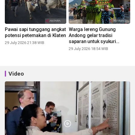
Pawai sapi tunggang angkat
Warga lereng Gunung
potensi peternakan di Klaten
Andong gelar tradisi
saparan untuk syukuri
29 July 2026 21:38 WIB
panen
29 July 2026 18:54 WIB
Video