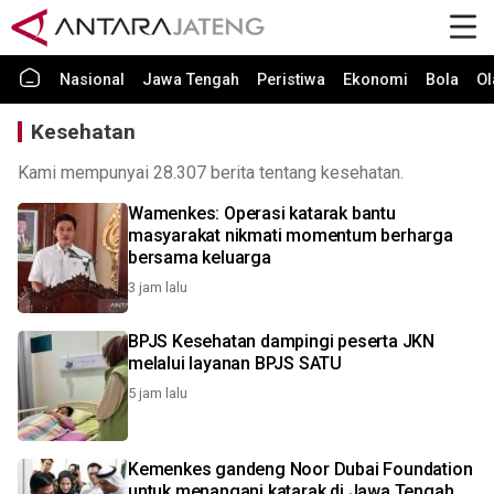
Nasional
Jawa Tengah
Peristiwa
Ekonomi
Bola
Ol
Kesehatan
Kami mempunyai 28.307 berita tentang kesehatan.
Wamenkes: Operasi katarak bantu
masyarakat nikmati momentum berharga
bersama keluarga
3 jam lalu
BPJS Kesehatan dampingi peserta JKN
melalui layanan BPJS SATU
5 jam lalu
Kemenkes gandeng Noor Dubai Foundation
untuk menangani katarak di Jawa Tengah