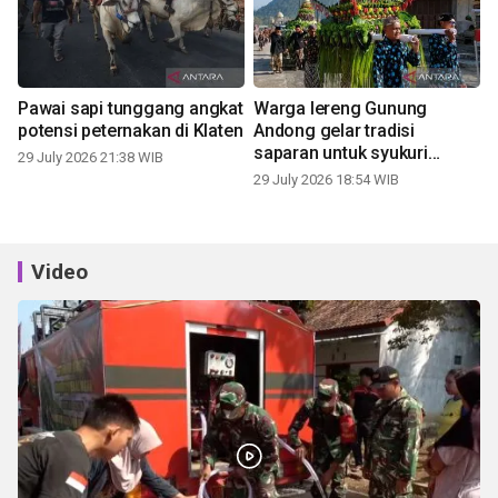
Pawai sapi tunggang angkat
Warga lereng Gunung
potensi peternakan di Klaten
Andong gelar tradisi
saparan untuk syukuri
29 July 2026 21:38 WIB
panen
29 July 2026 18:54 WIB
Video