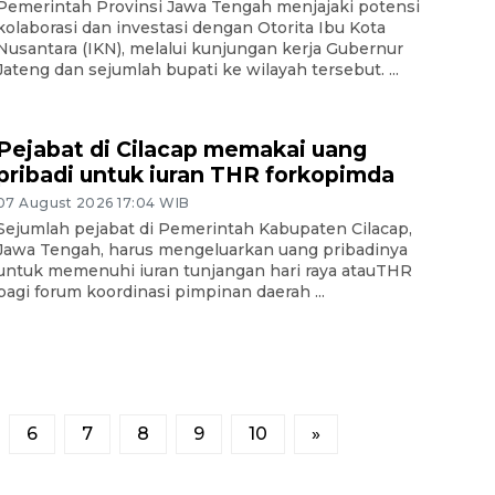
Pemerintah Provinsi Jawa Tengah menjajaki potensi
kolaborasi dan investasi dengan Otorita Ibu Kota
Nusantara (IKN), melalui kunjungan kerja Gubernur
Jateng dan sejumlah bupati ke wilayah tersebut. ...
Pejabat di Cilacap memakai uang
pribadi untuk iuran THR forkopimda
07 August 2026 17:04 WIB
Sejumlah pejabat di Pemerintah Kabupaten Cilacap,
Jawa Tengah, harus mengeluarkan uang pribadinya
untuk memenuhi iuran tunjangan hari raya atauTHR
bagi forum koordinasi pimpinan daerah ...
6
7
8
9
10
»