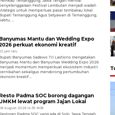
Pemkab Temanggung, Jawa Tengah menilai
penyelenggaraan Festival Lembutan menjadi wadah
strategis untuk memperluas pasar tembakau lokal.
Bupati Temanggung Agus Setyawan di Temanggung,
Sabtu, ...
Banyumas Mantu dan Wedding Expo
2026 perkuat ekonomi kreatif
22 jam lalu
Bupati Banyumas Sadewo Tri Lastiono mengatakan
Banyumas Mantu dan Banyumas Wedding Expo 2026
menjadi momentum memperkuat ekosistem industri
T
pernikahan sekaligus mendorong pertumbuhan
ekonomi kreatif ...
Resto Padma SOC borong dagangan
UMKM lewat program Jajan Lokal
08 August 2026 14:35 WIB
Restoran Padma SOC yang ada di Solo, Jawa Tengah