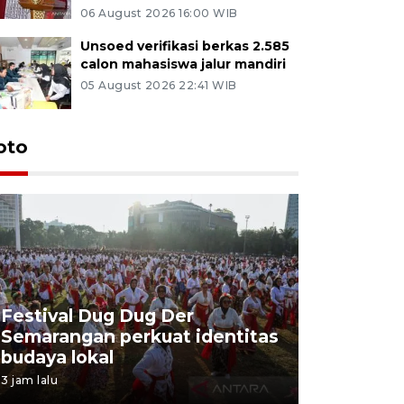
06 August 2026 16:00 WIB
Unsoed verifikasi berkas 2.585
calon mahasiswa jalur mandiri
05 August 2026 22:41 WIB
oto
Festival Dug Dug Der
Tunas Bu
Semarangan perkuat identitas
program 
budaya lokal
balon uda
3 jam lalu
3 jam lalu