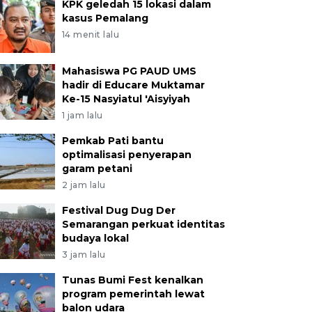
KPK geledah 15 lokasi dalam
kasus Pemalang
14 menit lalu
Mahasiswa PG PAUD UMS
hadir di Educare Muktamar
Ke-15 Nasyiatul 'Aisyiyah
1 jam lalu
Pemkab Pati bantu
optimalisasi penyerapan
garam petani
2 jam lalu
Festival Dug Dug Der
Semarangan perkuat identitas
budaya lokal
3 jam lalu
Tunas Bumi Fest kenalkan
program pemerintah lewat
balon udara