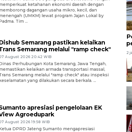
memperkuat ketahanan ekonomi daerah dengan
memborong dagangan usaha mikro, kecil, dan
menengah (UMKM) lewat program Jajan Lokal by
Padma. Tim ...
P
Dishub Semarang pastikan kelaikan
p
Trans Semarang melalui "ramp check"
2 j
07 August 2026 20:42 WIB
Dinas Perhubungan Kota Semarang, Jawa Tengah,
memastikan kelaikan armada transportasi massal,
Trans Semarang melalui "ramp check" atau inspeksi
keselamatan yang dilakukan secara berkala. ...
Sumanto apresiasi pengelolaan EK
View Agroedupark
07 August 2026 19:58 WIB
Ketua DPRD Jateng Sumanto mengapresiasi