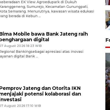
keberadaan EK View Agroedupark di Dukuh
Karanggeneng, Sumurejo, Kecamatan Gunungpati,
Kota Semarang. Menurutnya, kawasan wisata edukasi
yang berada di Kebun ...
Bima Mobile bawa Bank Jateng raih
penghargaan digital
F
07 August 2026 18:23 WIB
Regional Bankingsebagai apresiasi atas inovasi
layanan digital Bank ...
Pemprov Jateng dan Otorita IKN
Pawai sapi tunggang angkat
menjajaki potensi kolaborasi dan
potensi peternakan di Klaten
investasi
29 July 2026 21:38 WIB
07 August 2026 17:10 WIB