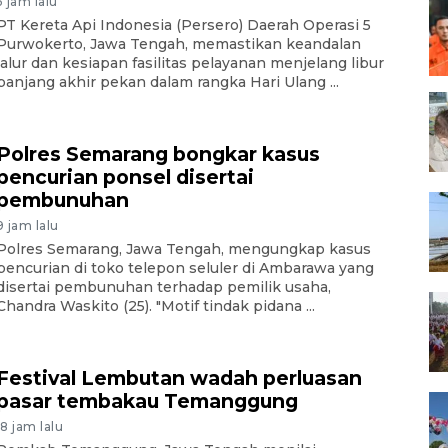
5 jam lalu
PT Kereta Api Indonesia (Persero) Daerah Operasi 5
Purwokerto, Jawa Tengah, memastikan keandalan
jalur dan kesiapan fasilitas pelayanan menjelang libur
panjang akhir pekan dalam rangka Hari Ulang ...
Polres Semarang bongkar kasus
pencurian ponsel disertai
pembunuhan
9 jam lalu
Polres Semarang, Jawa Tengah, mengungkap kasus
pencurian di toko telepon seluler di Ambarawa yang
disertai pembunuhan terhadap pemilik usaha,
Chandra Waskito (25). "Motif tindak pidana ...
Festival Lembutan wadah perluasan
pasar tembakau Temanggung
18 jam lalu