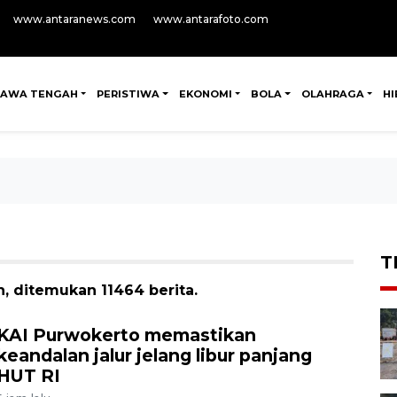
www.antaranews.com
www.antarafoto.com
JAWA TENGAH
PERISTIWA
EKONOMI
BOLA
OLAHRAGA
H
T
, ditemukan 11464 berita.
KAI Purwokerto memastikan
keandalan jalur jelang libur panjang
HUT RI