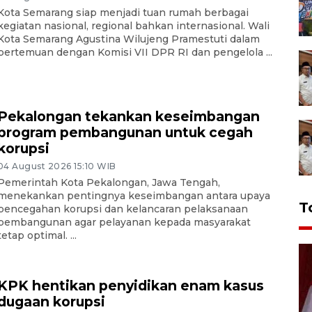
Kota Semarang siap menjadi tuan rumah berbagai
kegiatan nasional, regional bahkan internasional. Wali
Kota Semarang Agustina Wilujeng Pramestuti dalam
pertemuan dengan Komisi VII DPR RI dan pengelola ...
Pekalongan tekankan keseimbangan
program pembangunan untuk cegah
korupsi
04 August 2026 15:10 WIB
Pemerintah Kota Pekalongan, Jawa Tengah,
menekankan pentingnya keseimbangan antara upaya
T
pencegahan korupsi dan kelancaran pelaksanaan
pembangunan agar pelayanan kepada masyarakat
tetap optimal. ...
KPK hentikan penyidikan enam kasus
dugaan korupsi