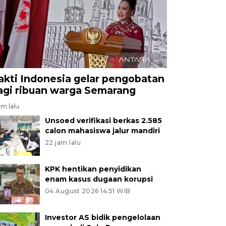
akti Indonesia gelar pengobatan
agi ribuan warga Semarang
am lalu
Unsoed verifikasi berkas 2.585
calon mahasiswa jalur mandiri
22 jam lalu
KPK hentikan penyidikan
enam kasus dugaan korupsi
04 August 2026 14:51 WIB
Investor AS bidik pengelolaan