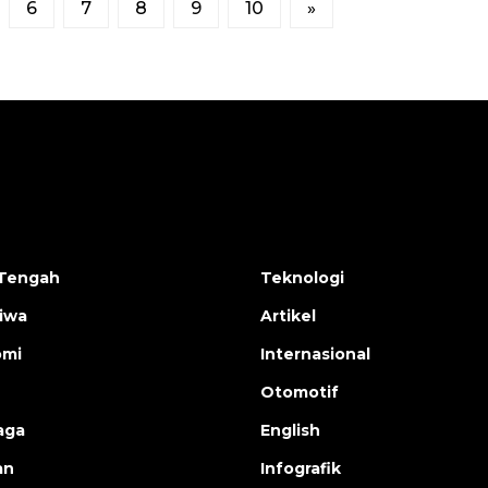
6
7
8
9
10
»
Tengah
Teknologi
tiwa
Artikel
omi
Internasional
Otomotif
aga
English
an
Infografik