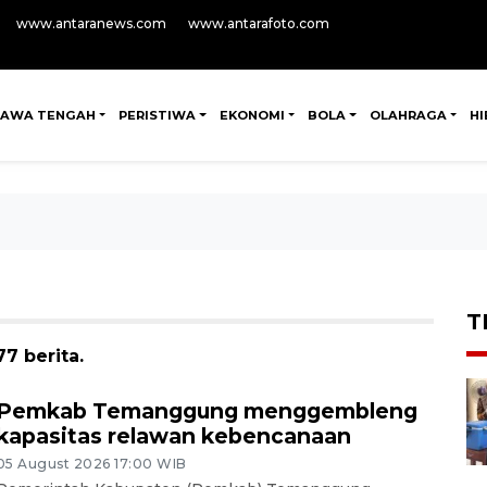
www.antaranews.com
www.antarafoto.com
JAWA TENGAH
PERISTIWA
EKONOMI
BOLA
OLAHRAGA
H
T
7 berita.
Pemkab Temanggung menggembleng
kapasitas relawan kebencanaan
05 August 2026 17:00 WIB