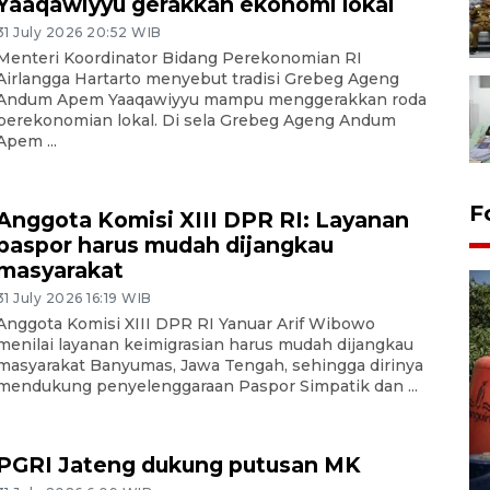
Yaaqawiyyu gerakkan ekonomi lokal
31 July 2026 20:52 WIB
Menteri Koordinator Bidang Perekonomian RI
Airlangga Hartarto menyebut tradisi Grebeg Ageng
Andum Apem Yaaqawiyyu mampu menggerakkan roda
perekonomian lokal. Di sela Grebeg Ageng Andum
Apem ...
F
Anggota Komisi XIII DPR RI: Layanan
paspor harus mudah dijangkau
masyarakat
31 July 2026 16:19 WIB
Anggota Komisi XIII DPR RI Yanuar Arif Wibowo
menilai layanan keimigrasian harus mudah dijangkau
masyarakat Banyumas, Jawa Tengah, sehingga dirinya
mendukung penyelenggaraan Paspor Simpatik dan ...
Kemarau memuncak, air
Waduk Delingan Karanganyar
PGRI Jateng dukung putusan MK
menyusut