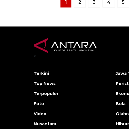
1
2
3
4
5
>
Terkini
Jawa 
Top News
Peris
Terpopuler
Ekon
Foto
Bola
Video
Olahr
Nusantara
Hibur