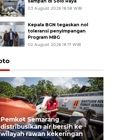
sampah di Solo Raya
03 August 2026 18:58 WIB
Kepala BGN tegaskan nol
toleransi penyimpangan
Program MBG
02 August 2026 18:17 WIB
oto
Pemkot Semarang
Presiden 
distribusikan air bersih ke
cagar bu
wilayah rawan kekeringan
Semaran