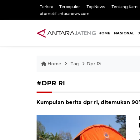
Terkini
Terpopuler
Top News
Tentang Kami
otomotif.antaranews.com
HOME
NASIONAL
Home
Tag
Dpr Ri
#DPR RI
Kumpulan berita dpr ri, ditemukan 907