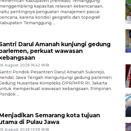
Pemerintah Kabupaten (Pemkab) Temanggung
menggembleng kapasitas relawan kebencanaan,
yaitu pentingnya penguatan manajemen pasca-
bencana, karena kondisi geografis dan topografi
Kabupaten Temanggung ...
Santri Darul Amanah kunjungi gedung
parlemen, perkuat wawasan
kebangsaan
05 August 2026 16:42 WIB
Santri Pondok Pesantren Darul Amanah Sukorejo,
Kendal, Jawa Tengah mengunjungi gedung parlemen
Gedung Nusantara Kompleks DPR/MPR RI, Jakarta
untuk memperkuat wawasan kebangsaan. Pimpinan
Pondok ...
Menjadikan Semarang kota tujuan
utama di Pulau Jawa
05 August 2026 13:59 WIB