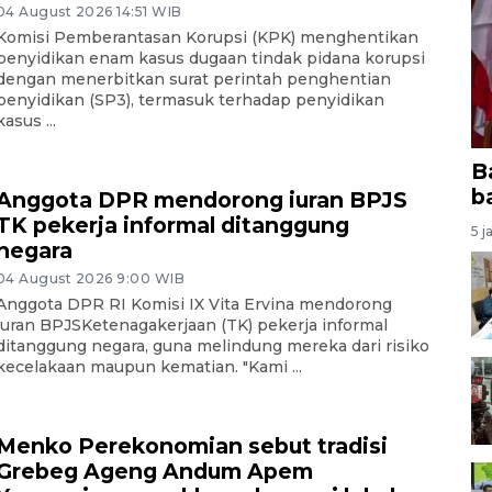
04 August 2026 14:51 WIB
Komisi Pemberantasan Korupsi (KPK) menghentikan
penyidikan enam kasus dugaan tindak pidana korupsi
dengan menerbitkan surat perintah penghentian
penyidikan (SP3), termasuk terhadap penyidikan
kasus ...
B
b
Anggota DPR mendorong iuran BPJS
TK pekerja informal ditanggung
5 j
negara
04 August 2026 9:00 WIB
Anggota DPR RI Komisi IX Vita Ervina mendorong
iuran BPJSKetenagakerjaan (TK) pekerja informal
ditanggung negara, guna melindung mereka dari risiko
kecelakaan maupun kematian. "Kami ...
Menko Perekonomian sebut tradisi
Grebeg Ageng Andum Apem