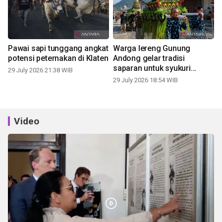
Pawai sapi tunggang angkat
Warga lereng Gunung
potensi peternakan di Klaten
Andong gelar tradisi
saparan untuk syukuri
29 July 2026 21:38 WIB
panen
29 July 2026 18:54 WIB
Video