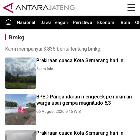
Nasional
Jawa Tengah
Peristiwa
Ekonomi
Bola
Ol
Bmkg
Kami mempunyai 3.835 berita tentang bmkg.
Prakiraan cuaca Kota Semarang hari ini
5 jam lalu
BPBD Pangandaran mengecek pemukiman
warga usai gempa magnitudo 5,3
06 August 2026 9:16 WIB
Prakiraan cuaca Kota Semarang hari ini