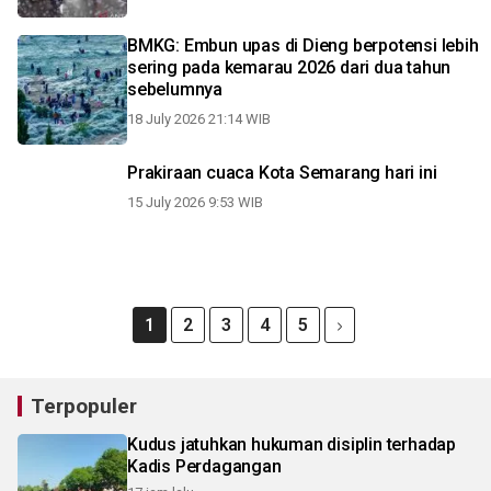
BMKG: Embun upas di Dieng berpotensi lebih
sering pada kemarau 2026 dari dua tahun
sebelumnya
18 July 2026 21:14 WIB
Prakiraan cuaca Kota Semarang hari ini
15 July 2026 9:53 WIB
1
2
3
4
5
Terpopuler
Kudus jatuhkan hukuman disiplin terhadap
Kadis Perdagangan