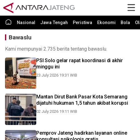
Nasional
Jawa Tengah
Peristiwa
Ekonomi
Bola
Ol
Bawaslu
Kami mempunyai 2.735 berita tentang bawaslu.
PSI Solo gelar rapat koordinasi di akhir
minggu ini
23 July 2026 19:31 WIB
Mantan Dirut Bank Pasar Kota Semarang
dijatuhi hukuman 1,5 tahun akibat korupsi
02 July 2026 19:11 WIB
Pemprov Jateng hadirkan layanan online
konsultasi psikologis gratis