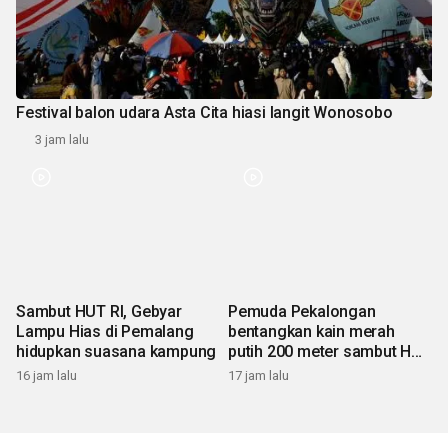
Festival balon udara Asta Cita hiasi langit Wonosobo
3 jam lalu
Sambut HUT RI, Gebyar
Pemuda Pekalongan
Lampu Hias di Pemalang
bentangkan kain merah
hidupkan suasana kampung
putih 200 meter sambut HUT
RI
16 jam lalu
17 jam lalu