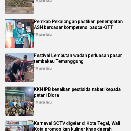
19 jam lalu
Pemkab Pekalongan pastikan penempatan
ASN berdasar kompetensi pasca-OTT
19 jam lalu
Festival Lembutan wadah perluasan pasar
tembakau Temanggung
19 jam lalu
KKN IPB kenalkan pestisida nabati kepada
petani Blora
19 jam lalu
Karnaval SCTV digelar di Kota Tegal, Wali
Kota promosikan kuliner khas daerah