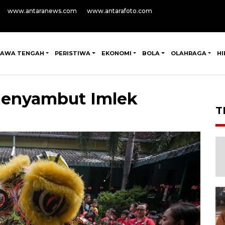
www.antaranews.com
www.antarafoto.com
JAWA TENGAH
PERISTIWA
EKONOMI
BOLA
OLAHRAGA
H
menyambut Imlek
T