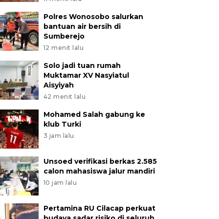
Polres Wonosobo salurkan
bantuan air bersih di
Sumberejo
12 menit lalu
Solo jadi tuan rumah
Muktamar XV Nasyiatul
Aisyiyah
42 menit lalu
Mohamed Salah gabung ke
klub Turki
3 jam lalu
Unsoed verifikasi berkas 2.585
calon mahasiswa jalur mandiri
10 jam lalu
Pertamina RU Cilacap perkuat
budaya sadar risiko di seluruh