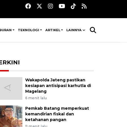
IBURAN
TEKNOLOGI
ARTIKEL
LAINNYA
ERKINI
Wakapolda Jateng pastikan
kesiapan antisipasi karhutla di
Magelang
6 menit lalu
Pemkab Batang memperkuat
kemandirian fiskal dan
ketahanan pangan
11 menit lalu