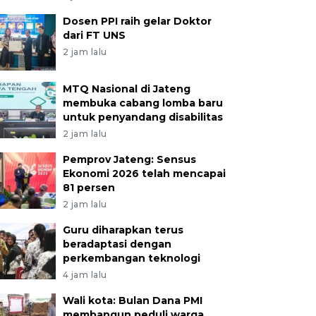
Dosen PPI raih gelar Doktor
dari FT UNS
2 jam lalu
MTQ Nasional di Jateng
membuka cabang lomba baru
untuk penyandang disabilitas
2 jam lalu
Pemprov Jateng: Sensus
Ekonomi 2026 telah mencapai
81 persen
2 jam lalu
Guru diharapkan terus
beradaptasi dengan
perkembangan teknologi
4 jam lalu
Wali kota: Bulan Dana PMI
membangun peduli warga