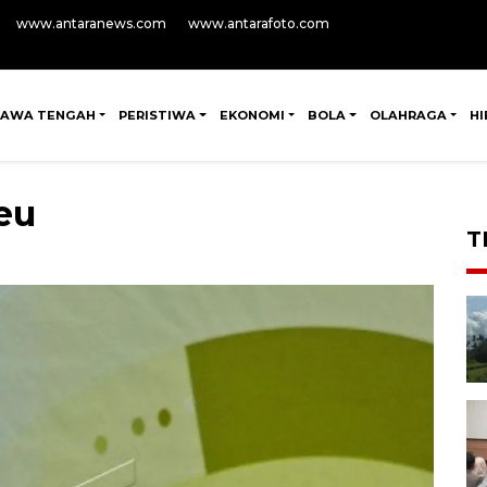
www.antaranews.com
www.antarafoto.com
JAWA TENGAH
PERISTIWA
EKONOMI
BOLA
OLAHRAGA
H
eu
T