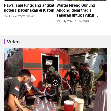
Pawai sapi tunggang angkat
Warga lereng Gunung
potensi peternakan di Klaten
Andong gelar tradisi
saparan untuk syukuri
29 July 2026 21:38 WIB
panen
29 July 2026 18:54 WIB
Video