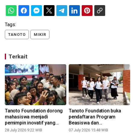
Tags:
TANOTO
MIKIR
Terkait
Tanoto Foundation dorong
Tanoto Foundation buka
k
mahasiswa menjadi
pendaftaran Program
pemimpin inovatif yang
Beasiswa dan
F
berdampak lewat Tanoto
Pengembangan
28 July 2026 9:22 WIB
07 July 2026 15:48 WIB
1
Scholars Gathering 2026
Kepemimpinan