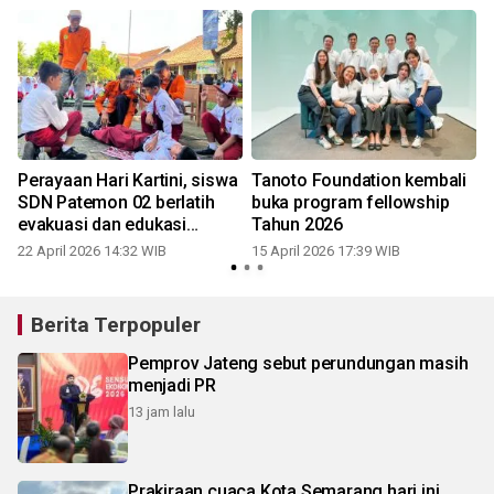
Perayaan Hari Kartini, siswa
Tanoto Foundation kembali
SDN Patemon 02 berlatih
buka program fellowship
evakuasi dan edukasi
Tahun 2026
hadapi ular
22 April 2026 14:32 WIB
15 April 2026 17:39 WIB
Berita Terpopuler
Pemprov Jateng sebut perundungan masih
menjadi PR
13 jam lalu
Prakiraan cuaca Kota Semarang hari ini