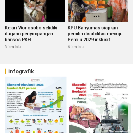
Kejari Wonosobo selidiki
KPU Banyumas siapkan
dugaan penyimpangan
pemilih disabilitas menuju
bansos PKH
Pemilu 2029 inklusif
3 jam lalu
6 jam lalu
Infografik