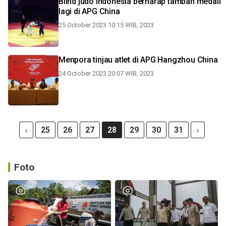
Blind judo Indonesia berharap tambah medali
lagi di APG China
25 October 2023 10:15 WIB, 2023
Menpora tinjau atlet di APG Hangzhou China
24 October 2023 20:07 WIB, 2023
25
26
27
28
29
30
31
Foto