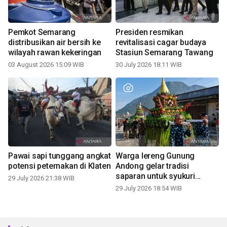
Pemkot Semarang
Presiden resmikan
distribusikan air bersih ke
revitalisasi cagar budaya
wilayah rawan kekeringan
Stasiun Semarang Tawang
03 August 2026 15:09 WIB
30 July 2026 18:11 WIB
Pawai sapi tunggang angkat
Warga lereng Gunung
potensi peternakan di Klaten
Andong gelar tradisi
saparan untuk syukuri
29 July 2026 21:38 WIB
panen
29 July 2026 18:54 WIB