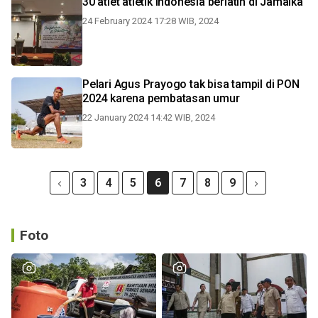
30 atlet atletik Indonesia berlatih di Jamaika
24 February 2024 17:28 WIB, 2024
Pelari Agus Prayogo tak bisa tampil di PON
2024 karena pembatasan umur
22 January 2024 14:42 WIB, 2024
3
4
5
6
7
8
9
Foto