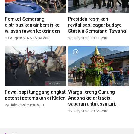
Pemkot Semarang
Presiden resmikan
distribusikan air bersih ke
revitalisasi cagar budaya
wilayah rawan kekeringan
Stasiun Semarang Tawang
03 August 2026 15:09 WIB
30 July 2026 18:11 WIB
Pawai sapi tunggang angkat
Warga lereng Gunung
potensi peternakan di Klaten
Andong gelar tradisi
saparan untuk syukuri
29 July 2026 21:38 WIB
panen
29 July 2026 18:54 WIB