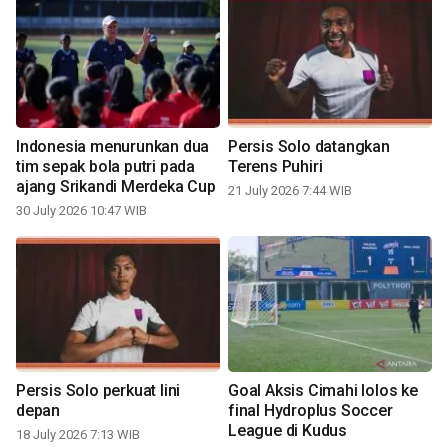
Indonesia menurunkan dua
Persis Solo datangkan
tim sepak bola putri pada
Terens Puhiri
ajang Srikandi Merdeka Cup
21 July 2026 7:44 WIB
30 July 2026 10:47 WIB
Persis Solo perkuat lini
Goal Aksis Cimahi lolos ke
depan
final Hydroplus Soccer
League di Kudus
18 July 2026 7:13 WIB