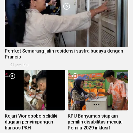
Pemkot Semarang jalin residensi sastra budaya dengan
Prancis
21 jam lalu
Kejari Wonosobo selidiki
KPU Banyumas siapkan
dugaan penyimpangan
pemilih disabilitas menuju
bansos PKH
Pemilu 2029 inklusif