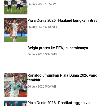
06 July 2026 10:59 WIB
Piala Dunia 2026 : Haaland bungkam Brasil
06 July 2026 6:10 WIB
Belgia protes ke FIFA, ini pemicunya
06 July 2026 5:34 WIB
Ronaldo umumkan Piala Dunia 2026 yang
terakhir
06 July 2026 5:06 WIB
Piala Dunia 2026 : Prediksi Inggris vs