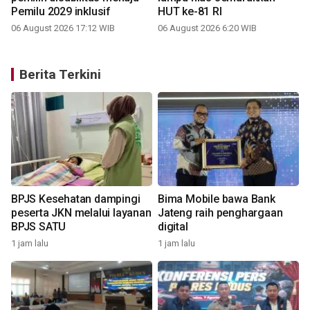
Pemilu 2029 inklusif
HUT ke-81 RI
06 August 2026 17:12 WIB
06 August 2026 6:20 WIB
Berita Terkini
BPJS Kesehatan dampingi
Bima Mobile bawa Bank
peserta JKN melalui layanan
Jateng raih penghargaan
BPJS SATU
digital
1 jam lalu
1 jam lalu
2