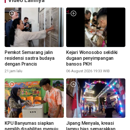
Video Lainnya
Pemkot Semarang jalin
Kejari Wonosobo selidiki
residensi sastra budaya
dugaan penyimpangan
dengan Prancis
bansos PKH
21 jam lalu
06 August 2026 19:33 WIB
KPU Banyumas siapkan
Jipang Menyala, kreasi
pemilih disabilitas menuju
lampu hias semarakkan