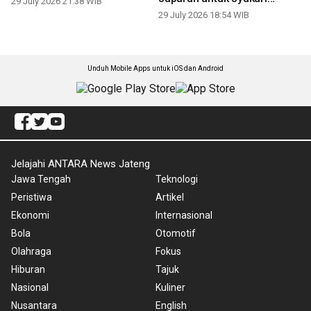
29 July 2026 21:38 WIB
panen
29 July 2026 18:54 WIB
Unduh Mobile Apps untuk iOS dan Android
Jelajahi ANTARA News Jateng
Jawa Tengah
Teknologi
Peristiwa
Artikel
Ekonomi
Internasional
Bola
Otomotif
Olahraga
Fokus
Hiburan
Tajuk
Nasional
Kuliner
Nusantara
English