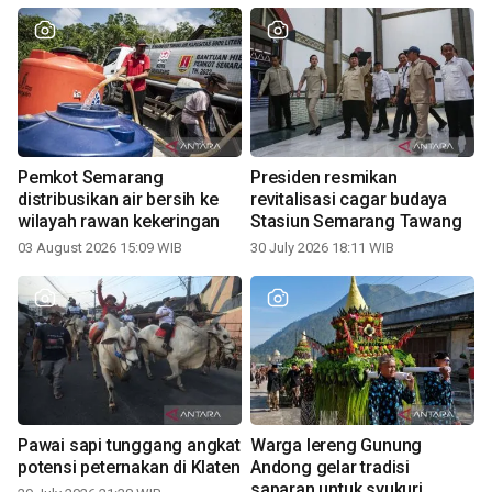
Pemkot Semarang
Presiden resmikan
distribusikan air bersih ke
revitalisasi cagar budaya
wilayah rawan kekeringan
Stasiun Semarang Tawang
03 August 2026 15:09 WIB
30 July 2026 18:11 WIB
Pawai sapi tunggang angkat
Warga lereng Gunung
potensi peternakan di Klaten
Andong gelar tradisi
saparan untuk syukuri