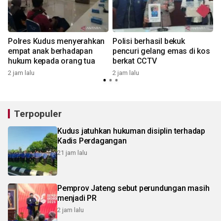
Polres Kudus menyerahkan
Polisi berhasil bekuk
i
empat anak berhadapan
pencuri gelang emas di kos
hukum kepada orang tua
berkat CCTV
2 jam lalu
2 jam lalu
2
Terpopuler
Kudus jatuhkan hukuman disiplin terhadap
Kadis Perdagangan
21 jam lalu
Pemprov Jateng sebut perundungan masih
menjadi PR
2 jam lalu