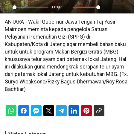
00:00
Play
Mute
Settings
PIP
En
ANTARA - Wakil Gubernur Jawa Tengah Taj Yasin
ful
Maimoen meminta kepada pengelola Satuan
Pelayanan Pemenuhan Gizi (SPPG) di
Kabupaten/Kota di Jateng agar membeli bahan baku
untuk untuk program Makan Bergizi Gratis (MBG)
khususnya telur ayam dari peternak lokal Jateng. Hal
ini dilakukan guna mendongkrak serapan telur ayam
dari peternak lokal Jateng untuk kebutuhan MBG. (Fx.
Suryo Wicaksono/Rizky Bagus Dhermawan/Roy Rosa
Bachtiar)