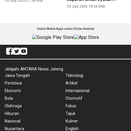
29 July 2026 21:38 WIB
panen
29 July 2026 18:54 WIB
Unduh Mobile Apps untuk iOS dan Android
Jelajahi ANTARA News Jateng
Jawa Tengah
Teknologi
Peristiwa
Artikel
Ekonomi
Internasional
Bola
Otomotif
Olahraga
Fokus
Hiburan
Tajuk
Nasional
Kuliner
Nusantara
English