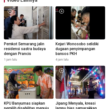
Video Lainnya
Pemkot Semarang jalin
Kejari Wonosobo selidiki
residensi sastra budaya
dugaan penyimpangan
dengan Prancis
bansos PKH
1 jam lalu
4 jam lalu
KPU Banyumas siapkan
Jipang Menyala, kreasi
pemilih disabilitas menuju
lampu hias semarakkan