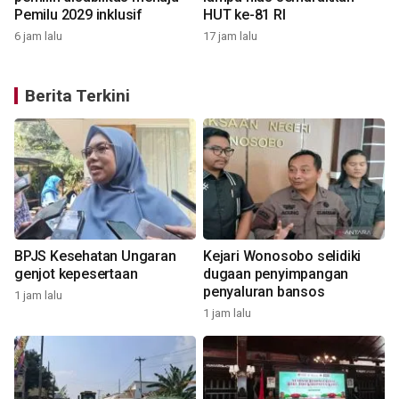
Pemilu 2029 inklusif
HUT ke-81 RI
6 jam lalu
17 jam lalu
Berita Terkini
BPJS Kesehatan Ungaran
Kejari Wonosobo selidiki
genjot kepesertaan
dugaan penyimpangan
penyaluran bansos
1 jam lalu
1
1 jam lalu