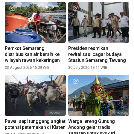
Pemkot Semarang
Presiden resmikan
distribusikan air bersih ke
revitalisasi cagar budaya
wilayah rawan kekeringan
Stasiun Semarang Tawang
03 August 2026 15:09 WIB
30 July 2026 18:11 WIB
Pawai sapi tunggang angkat
Warga lereng Gunung
potensi peternakan di Klaten
Andong gelar tradisi
saparan untuk syukuri