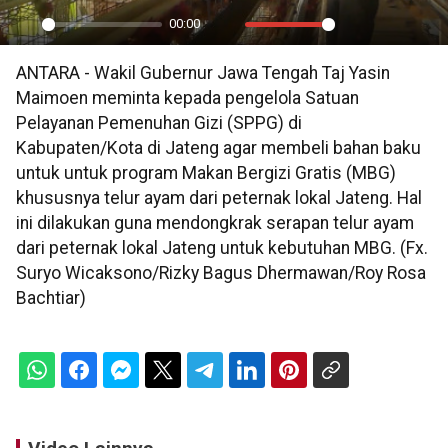
00:00
Play
Mute
Settings
PIP
En
ANTARA - Wakil Gubernur Jawa Tengah Taj Yasin
ful
Maimoen meminta kepada pengelola Satuan
Pelayanan Pemenuhan Gizi (SPPG) di
Kabupaten/Kota di Jateng agar membeli bahan baku
untuk untuk program Makan Bergizi Gratis (MBG)
khususnya telur ayam dari peternak lokal Jateng. Hal
ini dilakukan guna mendongkrak serapan telur ayam
dari peternak lokal Jateng untuk kebutuhan MBG. (Fx.
Suryo Wicaksono/Rizky Bagus Dhermawan/Roy Rosa
Bachtiar)