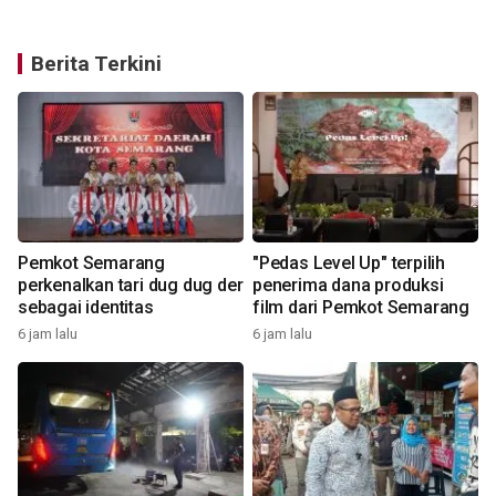
Berita Terkini
Pemkot Semarang
"Pedas Level Up" terpilih
n
perkenalkan tari dug dug der
penerima dana produksi
sebagai identitas
film dari Pemkot Semarang
6 jam lalu
6 jam lalu
7