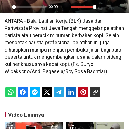
00:00
Play
Mute
Settings
PIP
En
ANTARA - Balai Latihan Kerja (BLK) Jasa dan
ful
Pariwisata Provinsi Jawa Tengah menggelar pelatihan
barista atau peracik minuman berbahan kopi. Selain
mencetak barista profesional, pelatihan ini juga
diharapkan mampu menjadi pembuka jalan bagi para
peserta untuk mengembangkan usaha dalam bidang
kuliner khususnya kedai kopi. (Fx. Suryo
Wicaksono/Andi Bagasela/Roy Rosa Bachtiar)
Video Lainnya