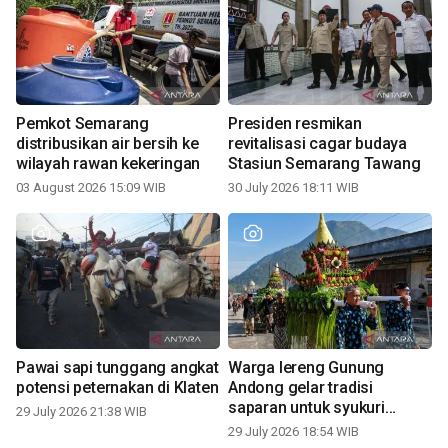
Pemkot Semarang
Presiden resmikan
distribusikan air bersih ke
revitalisasi cagar budaya
wilayah rawan kekeringan
Stasiun Semarang Tawang
03 August 2026 15:09 WIB
30 July 2026 18:11 WIB
Pawai sapi tunggang angkat
Warga lereng Gunung
potensi peternakan di Klaten
Andong gelar tradisi
saparan untuk syukuri
29 July 2026 21:38 WIB
panen
29 July 2026 18:54 WIB