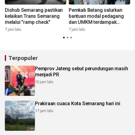
Dishub Semarang pastikan
Pemkab Batang salurkan
kelaikan Trans Semarang
bantuan modal pedagang
melalui "ramp check"
dan UMKM terdampak
relokasi
7 jam lalu
7 jam lalu
7
Terpopuler
Pemprov Jateng sebut perundungan masih
menjadi PR
10 jam lalu
Prakiraan cuaca Kota Semarang hari ini
17 jam lalu