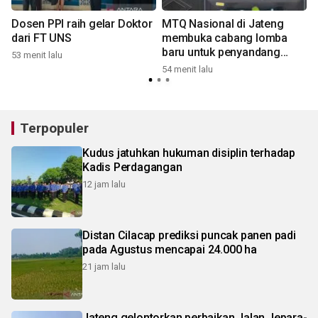
Dosen PPI raih gelar Doktor
MTQ Nasional di Jateng
dari FT UNS
membuka cabang lomba
baru untuk penyandang
53 menit lalu
3
disabilitas
54 menit lalu
Terpopuler
Kudus jatuhkan hukuman disiplin terhadap
Kadis Perdagangan
12 jam lalu
Distan Cilacap prediksi puncak panen padi
pada Agustus mencapai 24.000 ha
21 jam lalu
Jateng gelontorkan perbaikan Jalan Jepara-