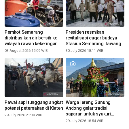
Pemkot Semarang
Presiden resmikan
distribusikan air bersih ke
revitalisasi cagar budaya
wilayah rawan kekeringan
Stasiun Semarang Tawang
03 August 2026 15:09 WIB
30 July 2026 18:11 WIB
Pawai sapi tunggang angkat
Warga lereng Gunung
potensi peternakan di Klaten
Andong gelar tradisi
saparan untuk syukuri
29 July 2026 21:38 WIB
panen
29 July 2026 18:54 WIB