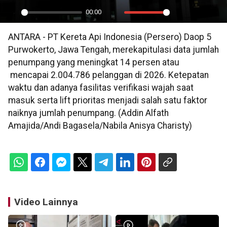
00:00
Play
Mute
Settings
PIP
En
ANTARA - PT Kereta Api Indonesia (Persero) Daop 5
ful
Purwokerto, Jawa Tengah, merekapitulasi data jumlah
penumpang yang meningkat 14 persen atau
mencapai 2.004.786 pelanggan di 2026. Ketepatan
waktu dan adanya fasilitas verifikasi wajah saat
masuk serta lift prioritas menjadi salah satu faktor
naiknya jumlah penumpang. (Addin Alfath
Amajida/Andi Bagasela/Nabila Anisya Charisty)
Video Lainnya