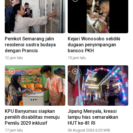
Pemkot Semarang jalin
Kejari Wonosobo selidiki
residensi sastra budaya
dugaan penyimpangan
dengan Prancis
bansos PKH
12 jam lalu
15 jam lalu
KPU Banyumas siapkan
Jipang Menyala, kreasi
pemilih disabilitas menuju
lampu hias semarakkan
Pemilu 2029 inklusif
HUT ke-81 RI
17 jam lalu
06 August 2026 6:20 WIB