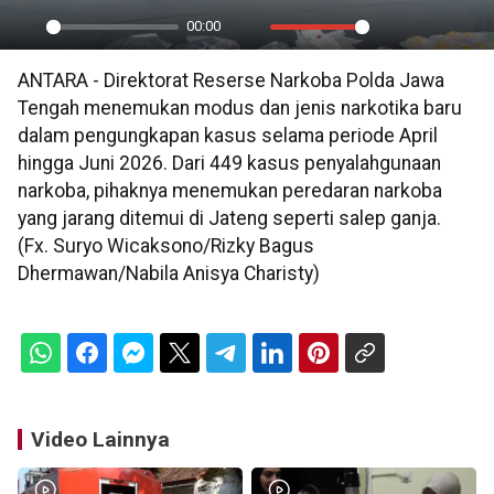
00:00
Play
Mute
Settings
PIP
En
ANTARA - Direktorat Reserse Narkoba Polda Jawa
ful
Tengah menemukan modus dan jenis narkotika baru
dalam pengungkapan kasus selama periode April
hingga Juni 2026. Dari 449 kasus penyalahgunaan
narkoba, pihaknya menemukan peredaran narkoba
yang jarang ditemui di Jateng seperti salep ganja.
(Fx. Suryo Wicaksono/Rizky Bagus
Dhermawan/Nabila Anisya Charisty)
Video Lainnya