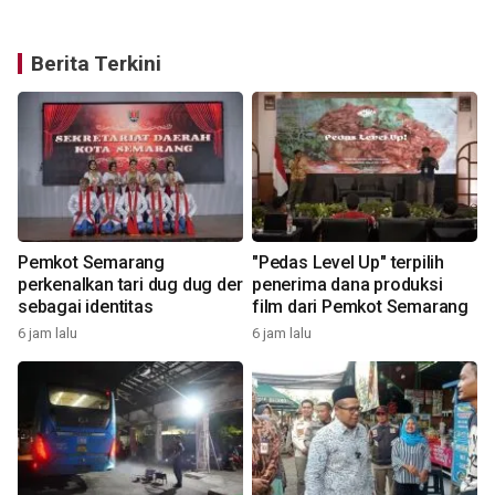
Berita Terkini
Pemkot Semarang
"Pedas Level Up" terpilih
n
perkenalkan tari dug dug der
penerima dana produksi
sebagai identitas
film dari Pemkot Semarang
6 jam lalu
6 jam lalu
7