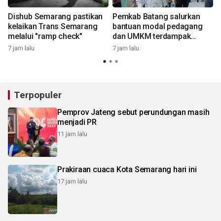
Dishub Semarang pastikan
Pemkab Batang salurkan
kelaikan Trans Semarang
bantuan modal pedagang
melalui "ramp check"
dan UMKM terdampak
relokasi
7 jam lalu
7 jam lalu
7
Terpopuler
Pemprov Jateng sebut perundungan masih
menjadi PR
11 jam lalu
Prakiraan cuaca Kota Semarang hari ini
17 jam lalu