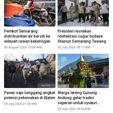
Pemkot Semarang
Presiden resmikan
distribusikan air bersih ke
revitalisasi cagar budaya
wilayah rawan kekeringan
Stasiun Semarang Tawang
03 August 2026 15:09 WIB
30 July 2026 18:11 WIB
Pawai sapi tunggang angkat
Warga lereng Gunung
potensi peternakan di Klaten
Andong gelar tradisi
saparan untuk syukuri
29 July 2026 21:38 WIB
panen
29 July 2026 18:54 WIB