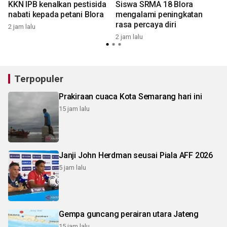
KKN IPB kenalkan pestisida
Siswa SRMA 18 Blora
nabati kepada petani Blora
mengalami peningkatan
rasa percaya diri
2 jam lalu
2 jam lalu
5
Terpopuler
Prakiraan cuaca Kota Semarang hari ini
15 jam lalu
Janji John Herdman seusai Piala AFF 2026
5 jam lalu
Gempa guncang perairan utara Jateng
15 jam lalu