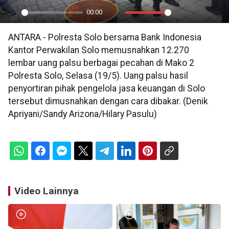
00:00
Play
Mute
Settings
PIP
En
ANTARA - Polresta Solo bersama Bank Indonesia
ful
Kantor Perwakilan Solo memusnahkan 12.270
lembar uang palsu berbagai pecahan di Mako 2
Polresta Solo, Selasa (19/5). Uang palsu hasil
penyortiran pihak pengelola jasa keuangan di Solo
tersebut dimusnahkan dengan cara dibakar. (Denik
Apriyani/Sandy Arizona/Hilary Pasulu)
Video Lainnya