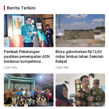
Berita Terkini
Pemkab Pekalongan
Blora gelontorkan Rp12,63
pastikan penempatan ASN
miliar timbun lahan Sekolah
berdasar kompetensi
Rakyat
2
pasca-OTT
2 jam lalu
2 jam lalu