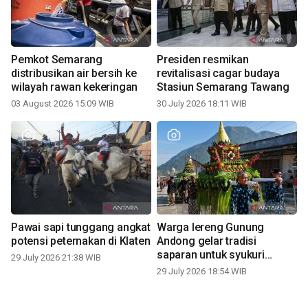
Pemkot Semarang
Presiden resmikan
distribusikan air bersih ke
revitalisasi cagar budaya
wilayah rawan kekeringan
Stasiun Semarang Tawang
03 August 2026 15:09 WIB
30 July 2026 18:11 WIB
Pawai sapi tunggang angkat
Warga lereng Gunung
potensi peternakan di Klaten
Andong gelar tradisi
saparan untuk syukuri
29 July 2026 21:38 WIB
panen
29 July 2026 18:54 WIB