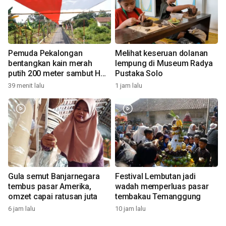
Pemuda Pekalongan
Melihat keseruan dolanan
bentangkan kain merah
lempung di Museum Radya
putih 200 meter sambut HUT
Pustaka Solo
RI
39 menit lalu
1 jam lalu
Gula semut Banjarnegara
Festival Lembutan jadi
tembus pasar Amerika,
wadah memperluas pasar
omzet capai ratusan juta
tembakau Temanggung
6 jam lalu
10 jam lalu