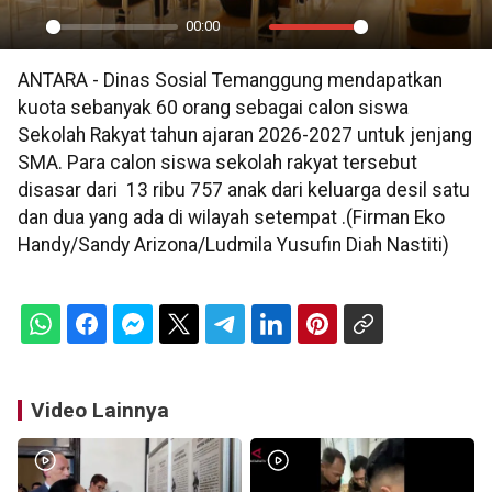
00:00
Play
Mute
Settings
PIP
En
ANTARA - Dinas Sosial Temanggung mendapatkan
ful
kuota sebanyak 60 orang sebagai calon siswa
Sekolah Rakyat tahun ajaran 2026-2027 untuk jenjang
SMA. Para calon siswa sekolah rakyat tersebut
disasar dari 13 ribu 757 anak dari keluarga desil satu
dan dua yang ada di wilayah setempat .(Firman Eko
Handy/Sandy Arizona/Ludmila Yusufin Diah Nastiti)
Video Lainnya