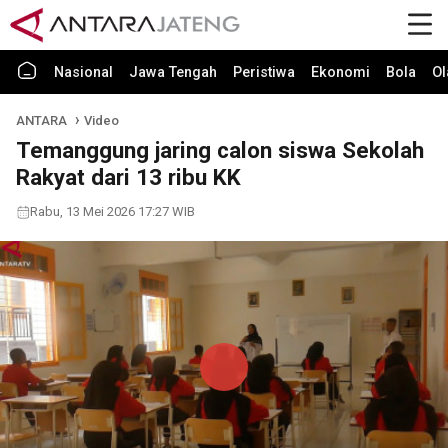
Nasional
Jawa Tengah
Peristiwa
Ekonomi
Bola
Ol
ANTARA
Video
Temanggung jaring calon siswa Sekolah
Rakyat dari 13 ribu KK
Rabu, 13 Mei 2026 17:27 WIB
Play