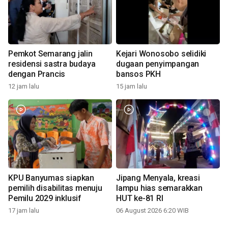
Pemkot Semarang jalin
Kejari Wonosobo selidiki
residensi sastra budaya
dugaan penyimpangan
dengan Prancis
bansos PKH
12 jam lalu
15 jam lalu
KPU Banyumas siapkan
Jipang Menyala, kreasi
pemilih disabilitas menuju
lampu hias semarakkan
Pemilu 2029 inklusif
HUT ke-81 RI
17 jam lalu
06 August 2026 6:20 WIB