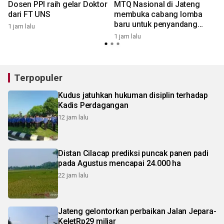
Dosen PPI raih gelar Doktor
MTQ Nasional di Jateng
dari FT UNS
membuka cabang lomba
baru untuk penyandang
1 jam lalu
3
disabilitas
1 jam lalu
Terpopuler
Kudus jatuhkan hukuman disiplin terhadap
Kadis Perdagangan
12 jam lalu
Distan Cilacap prediksi puncak panen padi
pada Agustus mencapai 24.000 ha
22 jam lalu
Jateng gelontorkan perbaikan Jalan Jepara-
KeletRp29 miliar