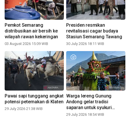
Pemkot Semarang
Presiden resmikan
distribusikan air bersih ke
revitalisasi cagar budaya
wilayah rawan kekeringan
Stasiun Semarang Tawang
03 August 2026 15:09 WIB
30 July 2026 18:11 WIB
Pawai sapi tunggang angkat
Warga lereng Gunung
potensi peternakan di Klaten
Andong gelar tradisi
saparan untuk syukuri
29 July 2026 21:38 WIB
panen
29 July 2026 18:54 WIB