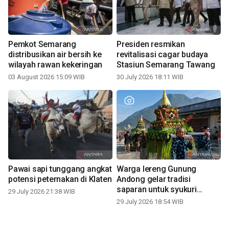
Pemkot Semarang
Presiden resmikan
distribusikan air bersih ke
revitalisasi cagar budaya
wilayah rawan kekeringan
Stasiun Semarang Tawang
03 August 2026 15:09 WIB
30 July 2026 18:11 WIB
Pawai sapi tunggang angkat
Warga lereng Gunung
potensi peternakan di Klaten
Andong gelar tradisi
saparan untuk syukuri
29 July 2026 21:38 WIB
panen
29 July 2026 18:54 WIB