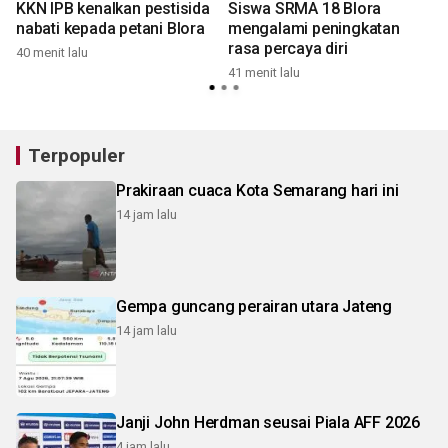
KKN IPB kenalkan pestisida
Siswa SRMA 18 Blora
nabati kepada petani Blora
mengalami peningkatan
rasa percaya diri
40 menit lalu
41 menit lalu
4
Terpopuler
Prakiraan cuaca Kota Semarang hari ini
14 jam lalu
Gempa guncang perairan utara Jateng
14 jam lalu
Janji John Herdman seusai Piala AFF 2026
4 jam lalu