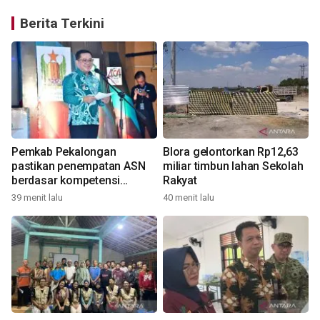
Berita Terkini
Pemkab Pekalongan
Blora gelontorkan Rp12,63
pastikan penempatan ASN
miliar timbun lahan Sekolah
berdasar kompetensi
Rakyat
4
pasca-OTT
39 menit lalu
40 menit lalu