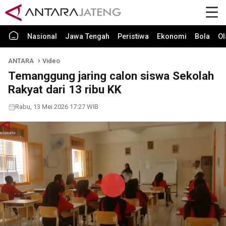
Nasional
Jawa Tengah
Peristiwa
Ekonomi
Bola
Ol
ANTARA
Video
Temanggung jaring calon siswa Sekolah
Rakyat dari 13 ribu KK
Rabu, 13 Mei 2026 17:27 WIB
Play