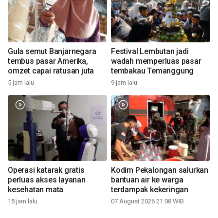
Gula semut Banjarnegara
Festival Lembutan jadi
tembus pasar Amerika,
wadah memperluas pasar
omzet capai ratusan juta
tembakau Temanggung
5 jam lalu
9 jam lalu
Operasi katarak gratis
Kodim Pekalongan salurkan
perluas akses layanan
bantuan air ke warga
kesehatan mata
terdampak kekeringan
15 jam lalu
07 August 2026 21:08 WIB