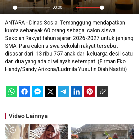
00:00
Play
Mute
Settings
PIP
En
ANTARA - Dinas Sosial Temanggung mendapatkan
ful
kuota sebanyak 60 orang sebagai calon siswa
Sekolah Rakyat tahun ajaran 2026-2027 untuk jenjang
SMA. Para calon siswa sekolah rakyat tersebut
disasar dari 13 ribu 757 anak dari keluarga desil satu
dan dua yang ada di wilayah setempat .(Firman Eko
Handy/Sandy Arizona/Ludmila Yusufin Diah Nastiti)
Video Lainnya