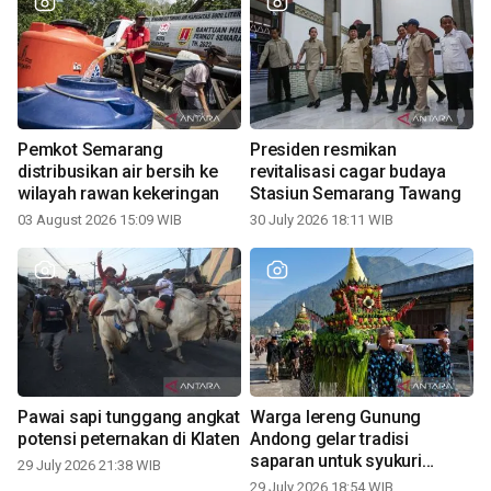
Pemkot Semarang
Presiden resmikan
distribusikan air bersih ke
revitalisasi cagar budaya
wilayah rawan kekeringan
Stasiun Semarang Tawang
03 August 2026 15:09 WIB
30 July 2026 18:11 WIB
Pawai sapi tunggang angkat
Warga lereng Gunung
potensi peternakan di Klaten
Andong gelar tradisi
saparan untuk syukuri
29 July 2026 21:38 WIB
panen
29 July 2026 18:54 WIB