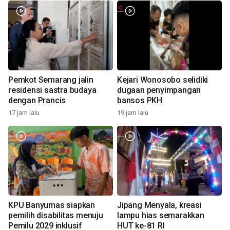
Pemkot Semarang jalin
Kejari Wonosobo selidiki
residensi sastra budaya
dugaan penyimpangan
dengan Prancis
bansos PKH
17 jam lalu
19 jam lalu
KPU Banyumas siapkan
Jipang Menyala, kreasi
pemilih disabilitas menuju
lampu hias semarakkan
Pemilu 2029 inklusif
HUT ke-81 RI