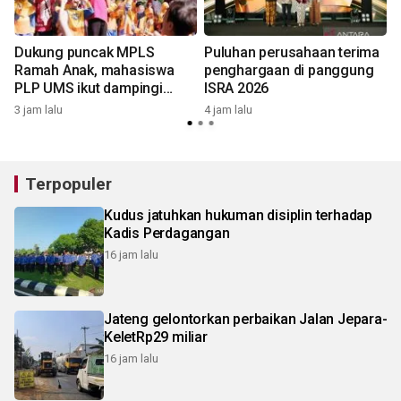
Dukung puncak MPLS
Puluhan perusahaan terima
Ramah Anak, mahasiswa
penghargaan di panggung
PLP UMS ikut dampingi
ISRA 2026
5
keceriaan siswa di Taman
3 jam lalu
4 jam lalu
Balekambang
Terpopuler
Kudus jatuhkan hukuman disiplin terhadap
Kadis Perdagangan
16 jam lalu
Jateng gelontorkan perbaikan Jalan Jepara-
KeletRp29 miliar
16 jam lalu