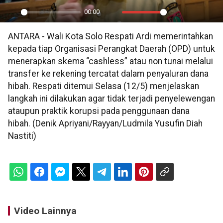
00:00
Play
Mute
Settings
PIP
En
ANTARA - Wali Kota Solo Respati Ardi memerintahkan
ful
kepada tiap Organisasi Perangkat Daerah (OPD) untuk
menerapkan skema “cashless” atau non tunai melalui
transfer ke rekening tercatat dalam penyaluran dana
hibah. Respati ditemui Selasa (12/5) menjelaskan
langkah ini dilakukan agar tidak terjadi penyelewengan
ataupun praktik korupsi pada penggunaan dana
hibah. (Denik Apriyani/Rayyan/Ludmila Yusufin Diah
Nastiti)
Video Lainnya