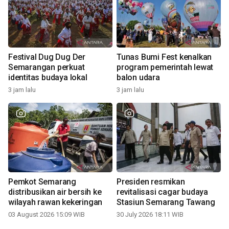
Festival Dug Dug Der
Tunas Bumi Fest kenalkan
Semarangan perkuat
program pemerintah lewat
identitas budaya lokal
balon udara
3 jam lalu
3 jam lalu
Pemkot Semarang
Presiden resmikan
distribusikan air bersih ke
revitalisasi cagar budaya
wilayah rawan kekeringan
Stasiun Semarang Tawang
03 August 2026 15:09 WIB
30 July 2026 18:11 WIB