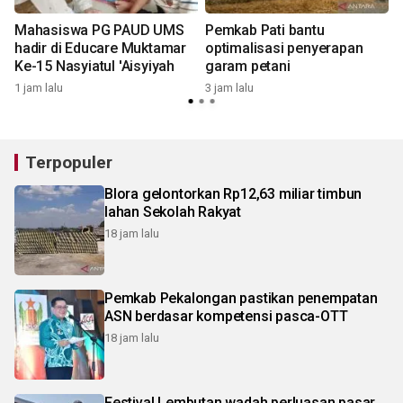
k
Mahasiswa PG PAUD UMS
Pemkab Pati bantu
i
hadir di Educare Muktamar
optimalisasi penyerapan
Ke-15 Nasyiatul 'Aisyiyah
garam petani
4
1 jam lalu
3 jam lalu
Terpopuler
Blora gelontorkan Rp12,63 miliar timbun
lahan Sekolah Rakyat
18 jam lalu
Pemkab Pekalongan pastikan penempatan
ASN berdasar kompetensi pasca-OTT
18 jam lalu
Festival Lembutan wadah perluasan pasar