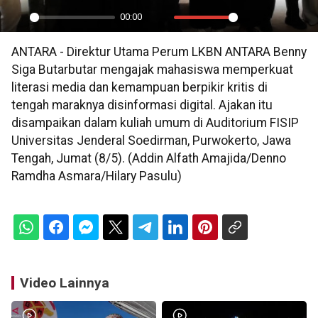
00:00
Play
Mute
Settings
PIP
En
ANTARA - Direktur Utama Perum LKBN ANTARA Benny
ful
Siga Butarbutar mengajak mahasiswa memperkuat
literasi media dan kemampuan berpikir kritis di
tengah maraknya disinformasi digital. Ajakan itu
disampaikan dalam kuliah umum di Auditorium FISIP
Universitas Jenderal Soedirman, Purwokerto, Jawa
Tengah, Jumat (8/5). (Addin Alfath Amajida/Denno
Ramdha Asmara/Hilary Pasulu)
Video Lainnya