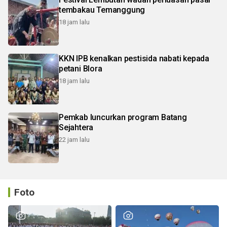
tembakau Temanggung
18 jam lalu
KKN IPB kenalkan pestisida nabati kepada
petani Blora
18 jam lalu
Pemkab luncurkan program Batang
Sejahtera
22 jam lalu
Foto