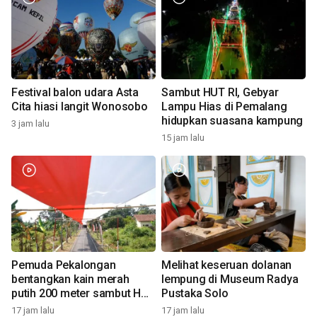
Festival balon udara Asta
Sambut HUT RI, Gebyar
Cita hiasi langit Wonosobo
Lampu Hias di Pemalang
hidupkan suasana kampung
3 jam lalu
15 jam lalu
Pemuda Pekalongan
Melihat keseruan dolanan
bentangkan kain merah
lempung di Museum Radya
putih 200 meter sambut HUT
Pustaka Solo
RI
17 jam lalu
17 jam lalu