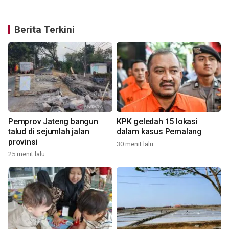
Berita Terkini
Pemprov Jateng bangun
KPK geledah 15 lokasi
talud di sejumlah jalan
dalam kasus Pemalang
provinsi
30 menit lalu
25 menit lalu
3