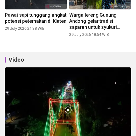
Pawai sapi tunggang angkat
Warga lereng Gunung
potensi peternakan di Klaten
Andong gelar tradisi
saparan untuk syukuri
29 July 2026 21:38 WIB
panen
29 July 2026 18:54 WIB
Video