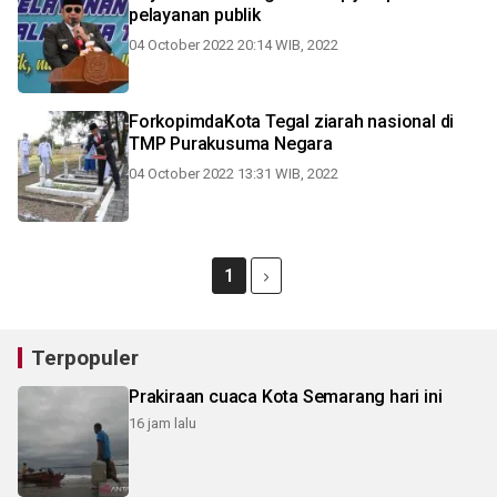
pelayanan publik
04 October 2022 20:14 WIB, 2022
ForkopimdaKota Tegal ziarah nasional di
TMP Purakusuma Negara
04 October 2022 13:31 WIB, 2022
1
Terpopuler
Prakiraan cuaca Kota Semarang hari ini
16 jam lalu