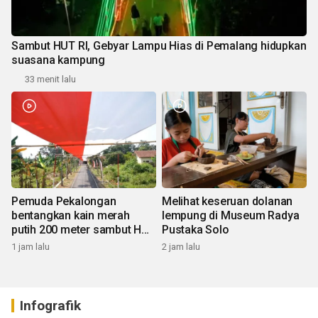
Sambut HUT RI, Gebyar Lampu Hias di Pemalang hidupkan
suasana kampung
33 menit lalu
Pemuda Pekalongan
Melihat keseruan dolanan
bentangkan kain merah
lempung di Museum Radya
putih 200 meter sambut HUT
Pustaka Solo
RI
1 jam lalu
2 jam lalu
Infografik