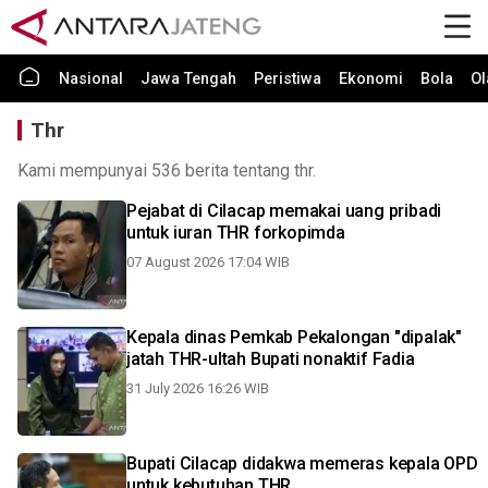
Nasional
Jawa Tengah
Peristiwa
Ekonomi
Bola
Ol
Thr
Kami mempunyai 536 berita tentang thr.
Pejabat di Cilacap memakai uang pribadi
untuk iuran THR forkopimda
07 August 2026 17:04 WIB
Kepala dinas Pemkab Pekalongan "dipalak"
jatah THR-ultah Bupati nonaktif Fadia
31 July 2026 16:26 WIB
Bupati Cilacap didakwa memeras kepala OPD
untuk kebutuhan THR