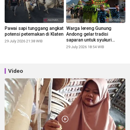
Pawai sapi tunggang angkat
Warga lereng Gunung
potensi peternakan di Klaten
Andong gelar tradisi
saparan untuk syukuri
29 July 2026 21:38 WIB
panen
29 July 2026 18:54 WIB
Video