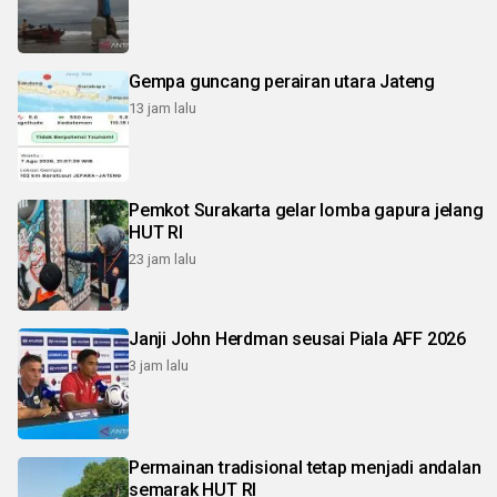
Gempa guncang perairan utara Jateng
13 jam lalu
Pemkot Surakarta gelar lomba gapura jelang
HUT RI
23 jam lalu
Janji John Herdman seusai Piala AFF 2026
3 jam lalu
Permainan tradisional tetap menjadi andalan
semarak HUT RI