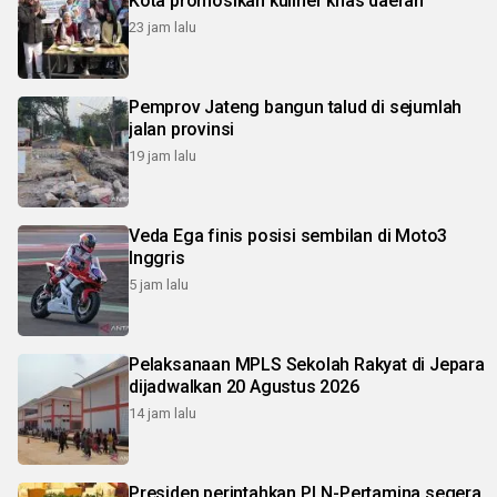
Kota promosikan kuliner khas daerah
23 jam lalu
Pemprov Jateng bangun talud di sejumlah
jalan provinsi
19 jam lalu
Veda Ega finis posisi sembilan di Moto3
Inggris
5 jam lalu
Pelaksanaan MPLS Sekolah Rakyat di Jepara
dijadwalkan 20 Agustus 2026
14 jam lalu
Presiden perintahkan PLN-Pertamina segera