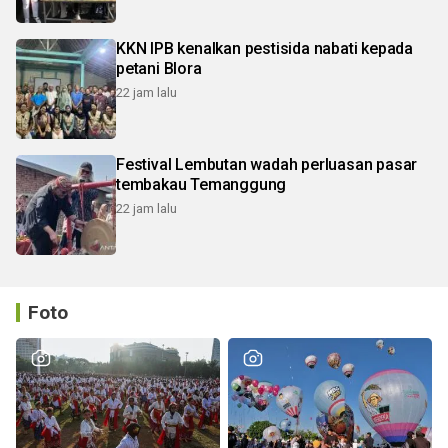
KKN IPB kenalkan pestisida nabati kepada
petani Blora
22 jam lalu
Festival Lembutan wadah perluasan pasar
tembakau Temanggung
22 jam lalu
Foto