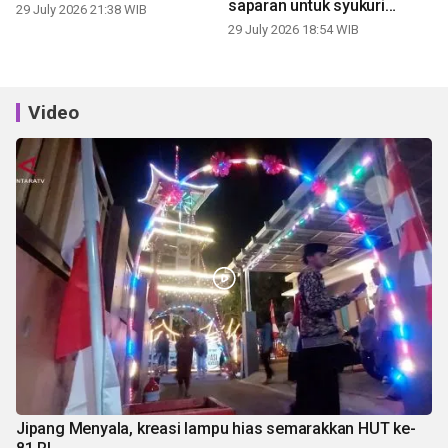
saparan untuk syukuri
29 July 2026 21:38 WIB
panen
29 July 2026 18:54 WIB
Video
Jipang Menyala, kreasi lampu hias semarakkan HUT ke-