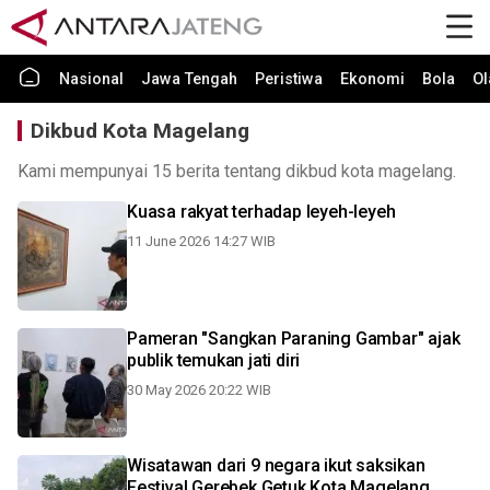
Nasional
Jawa Tengah
Peristiwa
Ekonomi
Bola
Ol
Dikbud Kota Magelang
Kami mempunyai 15 berita tentang dikbud kota magelang.
Kuasa rakyat terhadap leyeh-leyeh
11 June 2026 14:27 WIB
Pameran "Sangkan Paraning Gambar" ajak
publik temukan jati diri
30 May 2026 20:22 WIB
Wisatawan dari 9 negara ikut saksikan
Festival Gerebek Getuk Kota Magelang